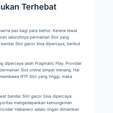
jukan Terhebat
 serta pas bagi para bettor. Karena lewat
aran seluruhnya permainan Slot yang
bandar Slot gacor bisa dipercaya, berikut
g dipercaya ialah Pragmatic Play. Provider
permainan Slot online simpel menang. Hal
ni membawa RTP Slot yang tinggi, maka
wat bandar Slot gacor bisa dipercaya.
mayoritas mengedepankan kemungkinan
provider Habanero selalu ringan dimainkan