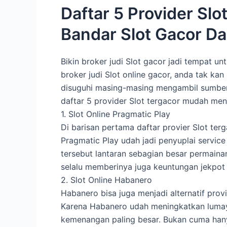
Daftar 5 Provider Sl
Bandar Slot Gacor Da
Bikin broker judi Slot gacor jadi tempat un
broker judi Slot online gacor, anda tak k
disuguhi masing-masing mengambil sumber d
daftar 5 provider Slot tergacor mudah me
1. Slot Online Pragmatic Play
Di barisan pertama daftar provier Slot ter
Pragmatic Play udah jadi penyuplai servic
tersebut lantaran sebagian besar permaina
selalu memberinya juga keuntungan jekpot 
2. Slot Online Habanero
Habanero bisa juga menjadi alternatif prov
Karena Habanero udah meningkatkan lumay
kemenangan paling besar. Bukan cuma hanya