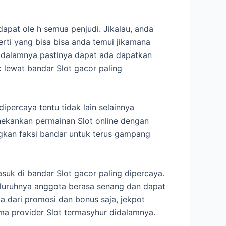
apat ole h semua penjudi. Jikalau, anda
erti yang bisa bisa anda temui jikamana
idalamnya pastinya dapat ada dapatkan
lewat bandar Slot gacor paling
percaya tentu tidak lain selainnya
nekankan permainan Slot online dengan
kan faksi bandar untuk terus gampang
uk di bandar Slot gacor paling dipercaya.
seluruhnya anggota berasa senang dan dapat
a dari promosi dan bonus saja, jekpot
ama provider Slot termasyhur didalamnya.