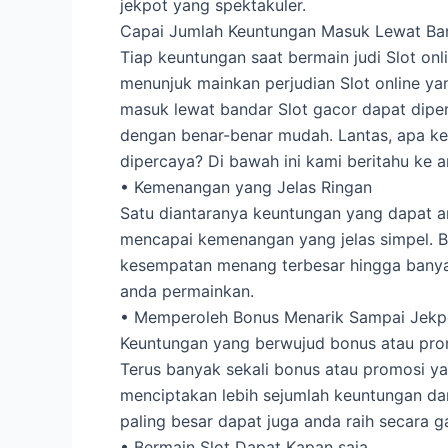
jekpot yang spektakuler.
Capai Jumlah Keuntungan Masuk Lewat Ban
Tiap keuntungan saat bermain judi Slot on
menunjuk mainkan perjudian Slot online yan
masuk lewat bandar Slot gacor dapat dip
dengan benar-benar mudah. Lantas, apa ke
dipercaya? Di bawah ini kami beritahu ke 
• Kemenangan yang Jelas Ringan
Satu diantaranya keuntungan yang dapat an
mencapai kemenangan yang jelas simpel. B
kesempatan menang terbesar hingga banya
anda permainkan.
• Memperoleh Bonus Menarik Sampai Jekpo
Keuntungan yang berwujud bonus atau prom
Terus banyak sekali bonus atau promosi ya
menciptakan lebih sejumlah keuntungan dar
paling besar dapat juga anda raih secara 
• Bermain Slot Dapat Kapan saja