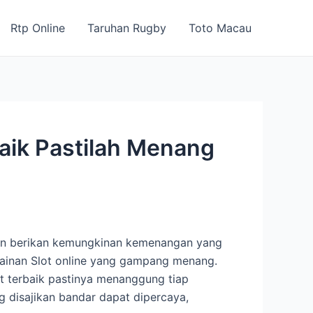
Rtp Online
Taruhan Rugby
Toto Macau
baik Pastilah Menang
lan berikan kemungkinan kemenangan yang
rmainan Slot online yang gampang menang.
ot terbaik pastinya menanggung tiap
g disajikan bandar dapat dipercaya,