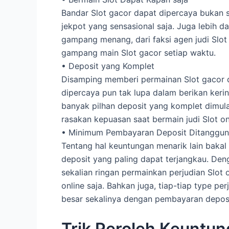
Bandar Slot gacor dapat dipercaya bukan 
jekpot yang sensasional saja. Juga lebih 
gampang menang, dari faksi agen judi Slo
gampang main Slot gacor setiap waktu.
• Deposit yang Komplet
Disamping memberi permainan Slot gacor d
dipercaya pun tak lupa dalam berikan keri
banyak pilhan deposit yang komplet dimulai
rasakan kepuasan saat bermain judi Slot on
• Minimum Pembayaran Deposit Ditanggung
Tentang hal keuntungan menarik lain bakal
deposit yang paling dapat terjangkau. De
sekalian ringan permainkan perjudian Slot 
online saja. Bahkan juga, tiap-tiap type p
besar sekalinya dengan pembayaran deposit
Trik Peroleh Keuntu