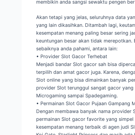
membikin anda sangsi sewaktu pengen berma
Akan tetapi yang jelas, seluruhnya data ya
yang lain dikasihkan. Ditambah lagi, keut
kesempatan menang paling besar sering ja
keuntungan besar akan tidak merepotkan. B
sebaiknya anda pahami, antara lain:
• Provider Slot Gacor Terhebat
Menjadi bandar Slot gacor sah bisa diperc
terpilih dan amat gacor juga. Karena, den
Slot online yang bisa dimainkan banyak pen
provider Slot terunggul sangat gacor yang
Microgaming sampai Spadegaming.
• Permainan Slot Gacor Pujaan Gampang 
Dengan membawa banyak nama provider Slot
permainan Slot gacor favorite yang simpe
kesempatan menang terbaik di agen judi Sl
Koi Gate, Starlight Princess dan masih a