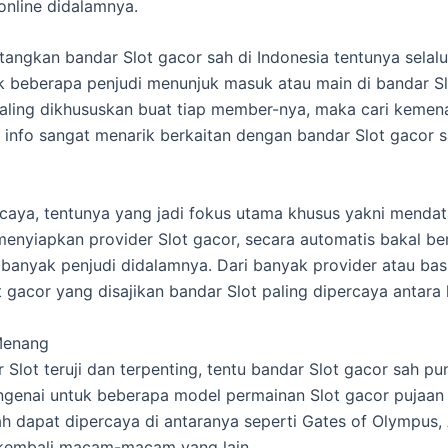
 online didalamnya.
tangkan bandar Slot gacor sah di Indonesia tentunya selalu
uk beberapa penjudi menunjuk masuk atau main di bandar S
paling dikhususkan buat tiap member-nya, maka cari kem
n info sangat menarik berkaitan dengan bandar Slot gacor 
caya, tentunya yang jadi fokus utama khusus yakni mendata
n menyiapkan provider Slot gacor, secara automatis baka
banyak penjudi didalamnya. Dari banyak provider atau basi
 gacor yang disajikan bandar Slot paling dipercaya antara
Menang
ot teruji dan terpenting, tentu bandar Slot gacor sah pu
genai untuk beberapa model permainan Slot gacor pujaa
sah dapat dipercaya di antaranya seperti Gates of Olympus
k kembali macam-macam yang lain.