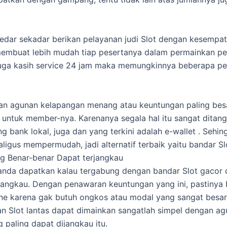
kedar sekadar berikan pelayanan judi Slot dengan kesempa
t membuat lebih mudah tiap pesertanya dalam permainkan p
 juga kasih service 24 jam maka memungkinnya beberapa pe
an agunan kelapangan menang atau keuntungan paling besar
t untuk member-nya. Karenanya segala hal itu sangat dita
g bank lokal, juga dan yang terkini adalah e-wallet . Seh
aligus mempermudah, jadi alternatif terbaik yaitu bandar Sl
 Benar-benar Dapat terjangkau
 anda dapatkan kalau tergabung dengan bandar Slot gacor
jangkau. Dengan penawaran keuntungan yang ini, pastinya
line karena gak butuh ongkos atau modal yang sangat besar 
ian Slot lantas dapat dimainkan sangatlah simpel dengan a
paling dapat dijangkau itu.