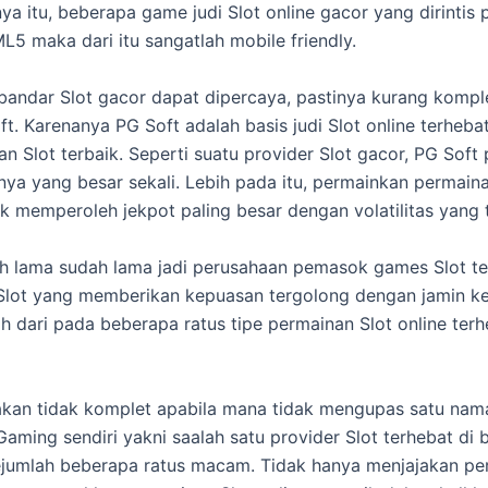
a itu, beberapa game judi Slot online gacor yang dirintis 
 maka dari itu sangatlah mobile friendly.
i bandar Slot gacor dapat dipercaya, pastinya kurang kom
t. Karenanya PG Soft adalah basis judi Slot online terheba
 Slot terbaik. Seperti suatu provider Slot gacor, PG Soft
yang besar sekali. Lebih pada itu, permainkan permainan j
 memperoleh jekpot paling besar dengan volatilitas yang ti
lama sudah lama jadi perusahaan pemasok games Slot terpi
ot yang memberikan kepuasan tergolong dengan jamin ke
ih dari pada beberapa ratus tipe permainan Slot online ter
 akan tidak komplet apabila mana tidak mengupas satu nama
aming sendiri yakni saalah satu provider Slot terhebat di 
 sejumlah beberapa ratus macam. Tidak hanya menjajakan p