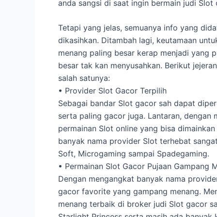
anda sangsi di saat ingin bermain judi Slot
Tetapi yang jelas, semuanya info yang dida
dikasihkan. Ditambah lagi, keutamaan unt
menang paling besar kerap menjadi yang 
besar tak kan menyusahkan. Berikut jejera
salah satunya:
• Provider Slot Gacor Terpilih
Sebagai bandar Slot gacor sah dapat diper
serta paling gacor juga. Lantaran, denga
permainan Slot online yang bisa dimainkan 
banyak nama provider Slot terhebat sangat
Soft, Microgaming sampai Spadegaming.
• Permainan Slot Gacor Pujaan Gampang 
Dengan mengangkat banyak nama provider Sl
gacor favorite yang gampang menang. Men
menang terbaik di broker judi Slot gacor 
Starlight Princess serta masih ada banya