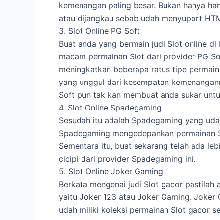
kemenangan paling besar. Bukan hanya hany
atau dijangkau sebab udah menyuport HTML5
3. Slot Online PG Soft
Buat anda yang bermain judi Slot online d
macam permainan Slot dari provider PG Sof
meningkatkan beberapa ratus tipe permainan
yang unggul dari kesempatan kemenangannya 
Soft pun tak kan membuat anda sukar untuk
4. Slot Online Spadegaming
Sesudah itu adalah Spadegaming yang udah 
Spadegaming mengedepankan permainan Sl
Sementara itu, buat sekarang telah ada leb
cicipi dari provider Spadegaming ini.
5. Slot Online Joker Gaming
Berkata mengenai judi Slot gacor pastilah
yaitu Joker 123 atau Joker Gaming. Joker G
udah miliki koleksi permainan Slot gacor