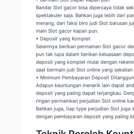
Bandar Slot gacor bisa dipercaya tidak se
spektakuler saja. Bahkan juga lebih dari
menang, dari faksi biro judi Slot barusan
main Slot gacor kapan pun.
• Deposit yang Komplet
Selainnya berikan permainan Slot gacor de
pun tak lupa dalam berikan keluasaan depo
deposit yang komplet mulai dengan rekenin
saat bermain judi Slot online yang sekalia
• Minimum Pembayaran Deposit Ditanggung
Adapun keuntungan menarik lain dapat and
deposit yang paling dapat terjangkau. De
ringan permainkan perjudian Slot online ka
Bahkan juga, tiap type perjudian Slot jug
dengan pembayaran deposit yang paling bis
Teknik Peroleh Keun