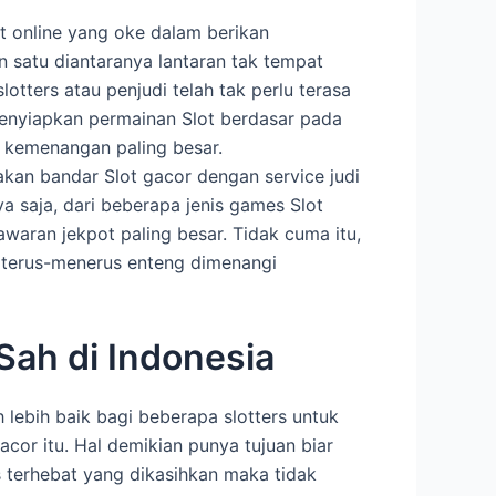
t online yang oke dalam berikan
 satu diantaranya lantaran tak tempat
otters atau penjudi telah tak perlu terasa
menyiapkan permainan Slot berdasar pada
 kemenangan paling besar.
an bandar Slot gacor dengan service judi
a saja, dari beberapa jenis games Slot
waran jekpot paling besar. Tidak cuma itu,
a terus-menerus enteng dimenangi
Sah di Indonesia
lebih baik bagi beberapa slotters untuk
cor itu. Hal demikian punya tujuan biar
 terhebat yang dikasihkan maka tidak