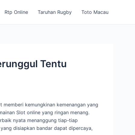
Rtp Online
Taruhan Rugby
Toto Macau
erunggul Tentu
apat memberi kemungkinan kemenangan yang
mainan Slot online yang ringan menang.
erbaik nyata menanggung tiap-tiap
 yang disiapkan bandar dapat dipercaya,