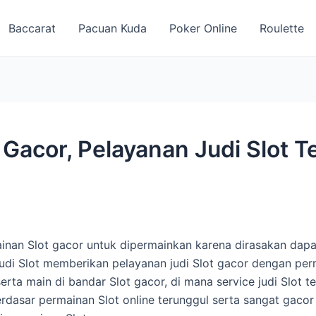
Baccarat
Pacuan Kuda
Poker Online
Roulette
 Gacor, Pelayanan Judi Slot T
ainan Slot gacor untuk dipermainkan karena dirasakan d
udi Slot memberikan pelayanan judi Slot gacor dengan per
rta main di bandar Slot gacor, di mana service judi Slot t
dasar permainan Slot online terunggul serta sangat gacor