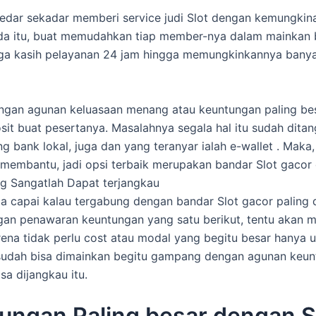
kedar sekadar memberi service judi Slot dengan kemungkin
 pada itu, buat memudahkan tiap member-nya dalam mainka
 juga kasih pelayanan 24 jam hingga memungkinkannya bany
ngan agunan keluasaan menang atau keuntungan paling besa
sit buat pesertanya. Masalahnya segala hal itu sudah dit
g bank lokal, juga dan yang teranyar ialah e-wallet . Maka
n membantu, jadi opsi terbaik merupakan bandar Slot gacor
 Sangatlah Dapat terjangkau
a capai kalau tergabung dengan bandar Slot gacor paling
ngan penawaran keuntungan yang satu berikut, tentu akan 
rena tidak perlu cost atau modal yang begitu besar hanya ut
a sudah bisa dimainkan begitu gampang dengan agunan keun
a dijangkau itu.
tungan Paling besar dengan S