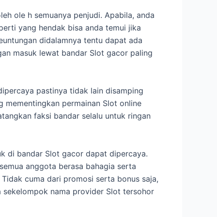
leh ole h semuanya penjudi. Apabila, anda
perti yang hendak bisa anda temui jika
keuntungan didalamnya tentu dapat ada
an masuk lewat bandar Slot gacor paling
percaya pastinya tidak lain disamping
 mementingkan permainan Slot online
ngkan faksi bandar selalu untuk ringan
k di bandar Slot gacor dapat dipercaya.
r semua anggota berasa bahagia serta
Tidak cuma dari promosi serta bonus saja,
ga sekelompok nama provider Slot tersohor