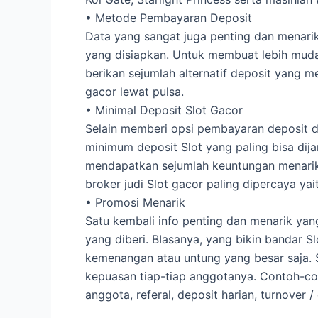
• Metode Pembayaran Deposit
Data yang sangat juga penting dan menari
yang disiapkan. Untuk membuat lebih mudah
berikan sejumlah alternatif deposit yang m
gacor lewat pulsa.
• Minimal Deposit Slot Gacor
Selain memberi opsi pembayaran deposit de
minimum deposit Slot yang paling bisa dij
mendapatkan sejumlah keuntungan menarik.
broker judi Slot gacor paling dipercaya yai
• Promosi Menarik
Satu kembali info penting dan menarik yang
yang diberi. BIasanya, yang bikin bandar S
kemenangan atau untung yang besar saja. S
kepuasan tiap-tiap anggotanya. Contoh-con
anggota, referal, deposit harian, turnover