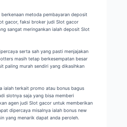
lah berkenaan metoda pembayaran deposit
 gacor, faksi broker judi Slot gacor
ang sangat meringankan ialah deposit Slot
percaya serta sah yang pasti menjajakan
slotters masih tetap berkesempatan besar
 paling murah sendiri yang dikasihkan
ia ialah terkait promo atau bonus bagus
udi slotnya saja yang bisa memberi
kan agen judi Slot gacor untuk memberikan
dapat dipercaya misalnya ialah bonus new
lain yang menarik dapat anda peroleh.