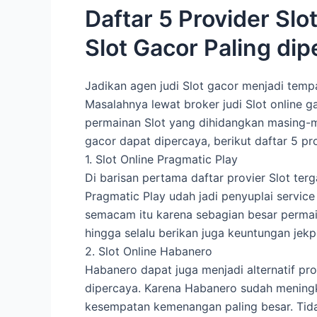
Daftar 5 Provider Sl
Slot Gacor Paling dip
Jadikan agen judi Slot gacor menjadi tempa
Masalahnya lewat broker judi Slot online
permainan Slot yang dihidangkan masing-ma
gacor dapat dipercaya, berikut daftar 5 p
1. Slot Online Pragmatic Play
Di barisan pertama daftar provier Slot ter
Pragmatic Play udah jadi penyuplai servic
semacam itu karena sebagian besar permain
hingga selalu berikan juga keuntungan jekp
2. Slot Online Habanero
Habanero dapat juga menjadi alternatif pr
dipercaya. Karena Habanero sudah meningk
kesempatan kemenangan paling besar. Tidak