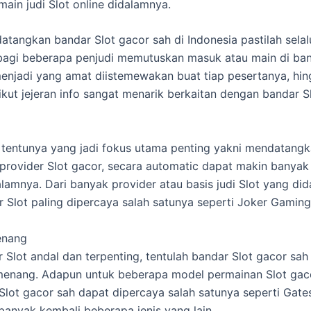
in judi Slot online didalamnya.
atangkan bandar Slot gacor sah di Indonesia pastilah sela
n bagi beberapa penjudi memutuskan masuk atau main di ba
enjadi yang amat diistemewakan buat tiap pesertanya, hi
kut jejeran info sangat menarik berkaitan dengan bandar S
 tentunya yang jadi fokus utama penting yakni mendatangkan
 provider Slot gacor, secara automatic dapat makin bany
lamnya. Dari banyak provider atau basis judi Slot yang di
 Slot paling dipercaya salah satunya seperti Joker Gamin
enang
lot andal dan terpenting, tentulah bandar Slot gacor sa
menang. Adapun untuk beberapa model permainan Slot gac
Slot gacor sah dapat dipercaya salah satunya seperti Gat
 banyak kembali beberapa jenis yang lain.