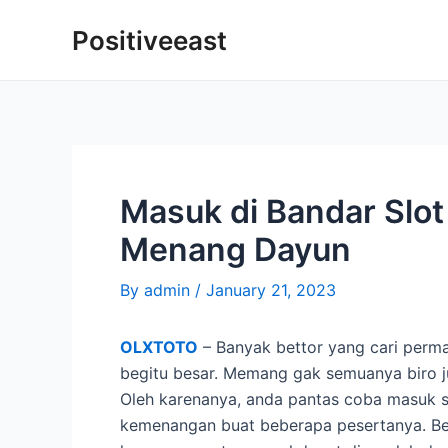
Skip
Positiveeast
to
content
Masuk di Bandar Slot
Menang Dayun
By
admin
/
January 21, 2023
OLXTOTO
– Banyak bettor yang cari perm
begitu besar. Memang gak semuanya biro j
Oleh karenanya, anda pantas coba masuk se
kemenangan buat beberapa pesertanya. Ber