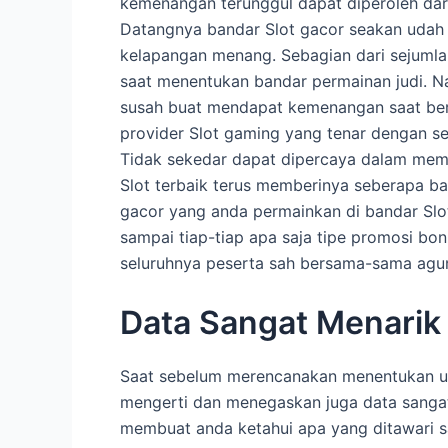
kemenangan terunggul dapat diperoleh dar
Datangnya bandar Slot gacor seakan udah 
kelapangan menang. Sebagian dari sejumla
saat menentukan bandar permainan judi. Nac
susah buat mendapat kemenangan saat berma
provider Slot gaming yang tenar dengan 
Tidak sekedar dapat dipercaya dalam mem
Slot terbaik terus memberinya seberapa ban
gacor yang anda permainkan di bandar Slot
sampai tiap-tiap apa saja tipe promosi bo
seluruhnya peserta sah bersama-sama agu
Data Sangat Menarik 
Saat sebelum merencanakan menentukan untu
mengerti dan menegaskan juga data sangat m
membuat anda ketahui apa yang ditawari s