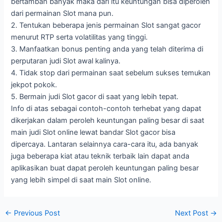
bertambah banyak maka dari itu keuntungan bisa diperoleh
dari permainan Slot mana pun.
2. Tentukan beberapa jenis permainan Slot sangat gacor
menurut RTP serta volatilitas yang tinggi.
3. Manfaatkan bonus penting anda yang telah diterima di
perputaran judi Slot awal kalinya.
4. Tidak stop dari permainan saat sebelum sukses temukan
jekpot pokok.
5. Bermain judi Slot gacor di saat yang lebih tepat.
Info di atas sebagai contoh-contoh terhebat yang dapat
dikerjakan dalam peroleh keuntungan paling besar di saat
main judi Slot online lewat bandar Slot gacor bisa
dipercaya. Lantaran selainnya cara-cara itu, ada banyak
juga beberapa kiat atau teknik terbaik lain dapat anda
aplikasikan buat dapat peroleh keuntungan paling besar
yang lebih simpel di saat main Slot online.
Post
←
Previous Post
Next Post
→