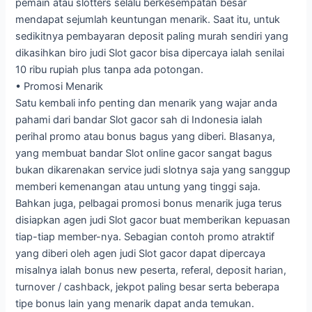
pemain atau slotters selalu berkesempatan besar
mendapat sejumlah keuntungan menarik. Saat itu, untuk
sedikitnya pembayaran deposit paling murah sendiri yang
dikasihkan biro judi Slot gacor bisa dipercaya ialah senilai
10 ribu rupiah plus tanpa ada potongan.
• Promosi Menarik
Satu kembali info penting dan menarik yang wajar anda
pahami dari bandar Slot gacor sah di Indonesia ialah
perihal promo atau bonus bagus yang diberi. BIasanya,
yang membuat bandar Slot online gacor sangat bagus
bukan dikarenakan service judi slotnya saja yang sanggup
memberi kemenangan atau untung yang tinggi saja.
Bahkan juga, pelbagai promosi bonus menarik juga terus
disiapkan agen judi Slot gacor buat memberikan kepuasan
tiap-tiap member-nya. Sebagian contoh promo atraktif
yang diberi oleh agen judi Slot gacor dapat dipercaya
misalnya ialah bonus new peserta, referal, deposit harian,
turnover / cashback, jekpot paling besar serta beberapa
tipe bonus lain yang menarik dapat anda temukan.