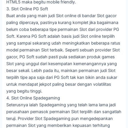
HTML5 maka begitu mobile friendly.
3. Slot Online PG Soft
Buat anda yang main judi Slot online di bandar Slot gacor
paling dipercaya, pastinya kurang komplet jika bagaimana
belum coba beberapa tipe permainan Slot dari provider PG
Soft. Karena PG Soft adalah basis judi Slot online terpilih
yang sampai sekarang udah meningkatkan beberapa ratus
model permainan Slot terbaik. Seperti sebuah provider Slot
gacor, PG Soft sudah pasti pula sediakan produk games
Slot yang unggul dari kesempatan kemenangannya yang
besar sekali. Lebih pada itu, mainkan permainan judi Slot
terpilih tipe apa saja dari PG Soft tak kan bikin anda sukar
untuk mendapat jekpot paling besar dengan volatilitas
yang begitu tinggi.
4. Slot Online Spadegaming
Seterusnya ialah Spadegaming yang telah lama lama jadi
perusahaan pemasok permainan Slot terpilih dan sangatlah
teruji. Provider Slot Spadegaming pun mengedepankan
permainan Slot yang memberikan kepuasan terhitung