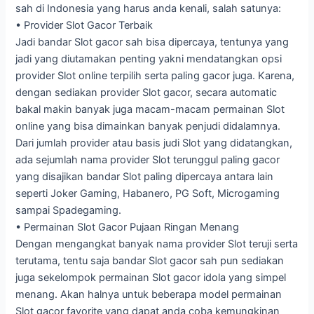
sah di Indonesia yang harus anda kenali, salah satunya:
• Provider Slot Gacor Terbaik
Jadi bandar Slot gacor sah bisa dipercaya, tentunya yang
jadi yang diutamakan penting yakni mendatangkan opsi
provider Slot online terpilih serta paling gacor juga. Karena,
dengan sediakan provider Slot gacor, secara automatic
bakal makin banyak juga macam-macam permainan Slot
online yang bisa dimainkan banyak penjudi didalamnya.
Dari jumlah provider atau basis judi Slot yang didatangkan,
ada sejumlah nama provider Slot terunggul paling gacor
yang disajikan bandar Slot paling dipercaya antara lain
seperti Joker Gaming, Habanero, PG Soft, Microgaming
sampai Spadegaming.
• Permainan Slot Gacor Pujaan Ringan Menang
Dengan mengangkat banyak nama provider Slot teruji serta
terutama, tentu saja bandar Slot gacor sah pun sediakan
juga sekelompok permainan Slot gacor idola yang simpel
menang. Akan halnya untuk beberapa model permainan
Slot gacor favorite yang dapat anda coba kemungkinan