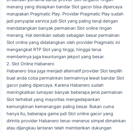
menang yang disiapkan bandar Slot gacor bisa dipercaya
merupakan Pragmatic Play. Provider Pragmatic Play sudah
jadi penyuplai service judi Slot yang paling teruji dengan
mendatangkan banyak permainan Slot online ringan
menang. Hal demikian sebab sebagian besar permainan
Slot online yang didatangkan oleh provider Pragmatic ini
mengangkat RTP Slot yang tinggi, hingga terus
memberinya juga keuntungan jekpot yang besar.
2. Slot Online Habanero
Habanero bisa juga menjadi alternatif provider Slot terpilih
buat anda coba permainkan bermainnya lewat bandar Slot
gacor paling dipercaya. Karena Habanero sudah
meningkatkan lumayan banyak beberapa jenis permainan
Slot terhebat yang mayoritas mengedepankan
kemungkinan kemenangan paling besar. Bukan cuma
hanya itu, beberapa game judi Slot online gacor yang
dirintis provider Habanero terus-menerus simpel dimainkan
atau dijangkau lantaran telah memberikan dukungan