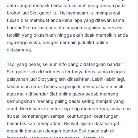
data sangat menarik berkaitan seluruh yang berada pada
broker judi Slot gacor itu. Hal semacam itu mempunyai
tujuan biar membuat anda kenal apa yang ditawari sama
bandar Slot online gacor itu maupun bagaimana service
terpilih yang dikasihkan hingga akan tidak membikin anda
ragu-ragu waktu pengen bermain judi Slot online
didalamnya.
Tapi yang benar, seluruh info yang didatangkan bandar
Slot gacor sah di Indonesia tentunya terus sama dengan
pelayanan judi Slot yang lain dikasihkan. Lebih-lebih lagi,
keutamaan untuk beberapa penjudi memutuskan masuk
atau main di bandar Slot online gacor sebab memang
kemungkinan menang paling besar sering menjadi yang
amat dikedepankan untuk tiap-tiap member-nya, maka dari
itu cari kemenangan sampai keuntungan-keuntungan
besar tak kan merepotkan. Berikut jejeran data sangat
menarik berkaitan dengan bandar Slot gacor sah di