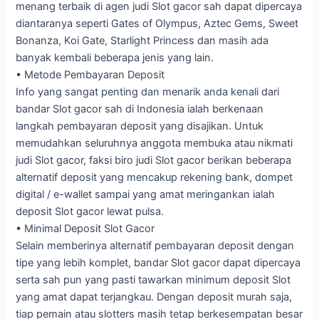
menang terbaik di agen judi Slot gacor sah dapat dipercaya
diantaranya seperti Gates of Olympus, Aztec Gems, Sweet
Bonanza, Koi Gate, Starlight Princess dan masih ada
banyak kembali beberapa jenis yang lain.
• Metode Pembayaran Deposit
Info yang sangat penting dan menarik anda kenali dari
bandar Slot gacor sah di Indonesia ialah berkenaan
langkah pembayaran deposit yang disajikan. Untuk
memudahkan seluruhnya anggota membuka atau nikmati
judi Slot gacor, faksi biro judi Slot gacor berikan beberapa
alternatif deposit yang mencakup rekening bank, dompet
digital / e-wallet sampai yang amat meringankan ialah
deposit Slot gacor lewat pulsa.
• Minimal Deposit Slot Gacor
Selain memberinya alternatif pembayaran deposit dengan
tipe yang lebih komplet, bandar Slot gacor dapat dipercaya
serta sah pun yang pasti tawarkan minimum deposit Slot
yang amat dapat terjangkau. Dengan deposit murah saja,
tiap pemain atau slotters masih tetap berkesempatan besar