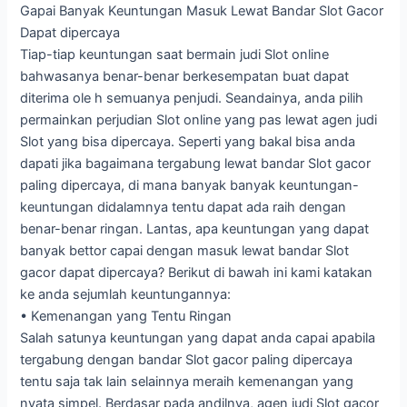
Gapai Banyak Keuntungan Masuk Lewat Bandar Slot Gacor
Dapat dipercaya
Tiap-tiap keuntungan saat bermain judi Slot online
bahwasanya benar-benar berkesempatan buat dapat
diterima ole h semuanya penjudi. Seandainya, anda pilih
permainkan perjudian Slot online yang pas lewat agen judi
Slot yang bisa dipercaya. Seperti yang bakal bisa anda
dapati jika bagaimana tergabung lewat bandar Slot gacor
paling dipercaya, di mana banyak banyak keuntungan-
keuntungan didalamnya tentu dapat ada raih dengan
benar-benar ringan. Lantas, apa keuntungan yang dapat
banyak bettor capai dengan masuk lewat bandar Slot
gacor dapat dipercaya? Berikut di bawah ini kami katakan
ke anda sejumlah keuntungannya:
• Kemenangan yang Tentu Ringan
Salah satunya keuntungan yang dapat anda capai apabila
tergabung dengan bandar Slot gacor paling dipercaya
tentu saja tak lain selainnya meraih kemenangan yang
nyata simpel. Berdasar pada andilnya, agen judi Slot gacor