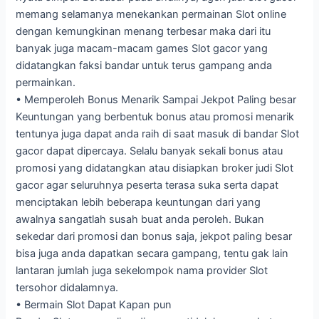
memang selamanya menekankan permainan Slot online
dengan kemungkinan menang terbesar maka dari itu
banyak juga macam-macam games Slot gacor yang
didatangkan faksi bandar untuk terus gampang anda
permainkan.
• Memperoleh Bonus Menarik Sampai Jekpot Paling besar
Keuntungan yang berbentuk bonus atau promosi menarik
tentunya juga dapat anda raih di saat masuk di bandar Slot
gacor dapat dipercaya. Selalu banyak sekali bonus atau
promosi yang didatangkan atau disiapkan broker judi Slot
gacor agar seluruhnya peserta terasa suka serta dapat
menciptakan lebih beberapa keuntungan dari yang
awalnya sangatlah susah buat anda peroleh. Bukan
sekedar dari promosi dan bonus saja, jekpot paling besar
bisa juga anda dapatkan secara gampang, tentu gak lain
lantaran jumlah juga sekelompok nama provider Slot
tersohor didalamnya.
• Bermain Slot Dapat Kapan pun