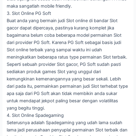
maka sangatlah mobile friendly.
3. Slot Online PG Soft
Buat anda yang bermain judi Slot online di bandar Slot
gacor dapat dipercaya, pastinya kurang komplet jika
bagaimana belum coba beberapa model permainan Slot
dari provider PG Soft. Karena PG Soft sebagai basis judi
Slot online terbaik yang sampai waktu ini udah
meningkatkan beberapa ratus type permainan Slot terbaik.
Seperti sebuah provider Slot gacor, PG Soft sudah pasti
sediakan produk games Slot yang unggul dari
kemungkinan kemenangannya yang besar sekali. Lebih
dari pada itu, permainkan permainan judi Slot terhebat type
apa saja dari PG Soft akan tidak membikin anda sukar
untuk mendapat jekpot paling besar dengan volatilitas
yang begitu tinggi.
4. Slot Online Spadegaming
Seterusnya adalah Spadegaming yang udah lama sudah
lama jadi perusahaan penyuplai permainan Slot terbaik dan