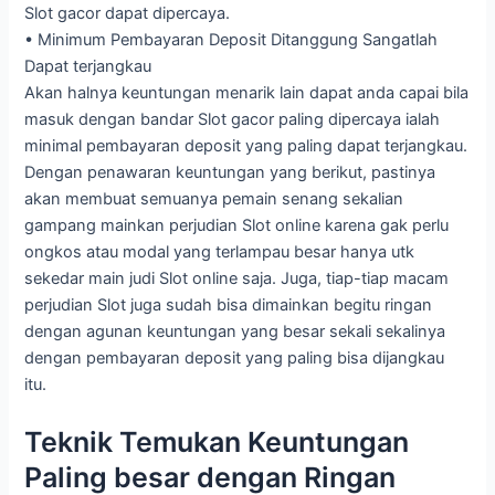
Slot gacor dapat dipercaya.
• Minimum Pembayaran Deposit Ditanggung Sangatlah
Dapat terjangkau
Akan halnya keuntungan menarik lain dapat anda capai bila
masuk dengan bandar Slot gacor paling dipercaya ialah
minimal pembayaran deposit yang paling dapat terjangkau.
Dengan penawaran keuntungan yang berikut, pastinya
akan membuat semuanya pemain senang sekalian
gampang mainkan perjudian Slot online karena gak perlu
ongkos atau modal yang terlampau besar hanya utk
sekedar main judi Slot online saja. Juga, tiap-tiap macam
perjudian Slot juga sudah bisa dimainkan begitu ringan
dengan agunan keuntungan yang besar sekali sekalinya
dengan pembayaran deposit yang paling bisa dijangkau
itu.
Teknik Temukan Keuntungan
Paling besar dengan Ringan