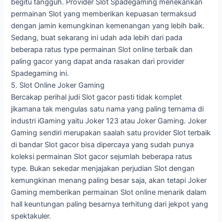
begitu tangguh. Provider Slot Spadegaming menekankan
permainan Slot yang memberikan kepuasan termaksud
dengan jamin kemungkinan kemenangan yang lebih baik.
Sedang, buat sekarang ini udah ada lebih dari pada
beberapa ratus type permainan Slot online terbaik dan
paling gacor yang dapat anda rasakan dari provider
Spadegaming ini.
5. Slot Online Joker Gaming
Bercakap perihal judi Slot gacor pasti tidak komplet
jikamana tak mengulas satu nama yang paling ternama di
industri iGaming yaitu Joker 123 atau Joker Gaming. Joker
Gaming sendiri merupakan saalah satu provider Slot terbaik
di bandar Slot gacor bisa dipercaya yang sudah punya
koleksi permainan Slot gacor sejumlah beberapa ratus
type. Bukan sekedar menjajakan perjudian Slot dengan
kemungkinan menang paling besar saja, akan tetapi Joker
Gaming memberikan permainan Slot online menarik dalam
hall keuntungan paling besarnya terhitung dari jekpot yang
spektakuler.