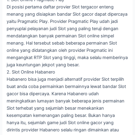
Di posisi pertama daftar provier Slot tergacor enteng
menang yang disiapkan bandar Slot gacor dapat dipercaya
yaitu Pragmatic Play. Provider Pragmatic Play udah jadi
penyuplai pelayanan judi Slot yang paling teruji dengan
mendatangkan banyak permainan Slot online simpel
menang. Hal tersebut sebab beberapa permainan Slot
online yang didatangkan oleh provider Pragmatic ini
mengangkat RTP Slot yang tinggi, maka selalu memberinya
juga keuntungan jekpot yang besar.
2. Slot Online Habanero
Habanero bisa juga menjadi alternatif provider Slot terpilih
buat anda coba permainkan bermainnya lewat bandar Slot
gacor bisa dipercaya. Karena Habanero udah
meningkatkan lumayan banyak beberapa jenis permainan
Slot terhebat yang sejumlah besar menekankan
kesempatan kemenangan paling besar. Bukan hanya
hanya itu, sejumlah game judi Slot online gacor yang
dirintis provider Habanero selalu ringan dimainkan atau