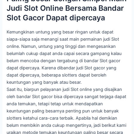
Judi Slot Online Bersama Bandar
Slot Gacor Dapat dipercaya
Kemungkinan untung yang besar ringan untuk dapat
siapa-siapa saja menangi saat main permainan judi Slot
online. Namun, untung yang tinggi dan mengesankan
belumlah cukup dapat anda capai secara gampang kalau
belum mencoba dengan tergabung di bandar Slot gacor
dapat dipercaya. Karena dibandar judi Slot gacor yang
dapat dipercaya, beberapa slotters dapat beroleh
keuntungan yang banyak atau besar.
Saat itu, biarpun pelayanan judi Slot online yang disajikan
oleh bandar Slot gacor bisa dipercaya sangat terjaga dapat
anda temukan, tetapi tetap untuk mendapatkan
keuntungan paling besarnya penting pun untuk banyak
slotters ketahui cara-cara terbaik. Apabila hal demikian
belum membikin anda cukup mengertinya, jadi berikut kami
uraikan metode temukan keuntungan paling besar secara