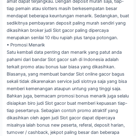
amat dapat terjangkau. Dengan deposit murah saja, tiap-
tiap pemain atau slotters masih berkesempatan besar
mendapat beberapa keuntungan menarik. Sedangkan, buat
sedikitnya pembayaran deposit paling murah sendiri yang
dikasihkan broker judi Slot gacor paling dipercaya
merupakan senilai 10 ribu rupiah plus tanpa potongan.
• Promosi Menarik
Satu kembali data penting dan menarik yang patut anda
pahami dari bandar Slot gacor sah di Indonesia adalah
terkait promo atau bonus luar biasa yang dikasihkan.
BIasanya, yang membuat bandar Slot online gacor bagus
sekali tidak dikarenakan service judi slotnya saja yang bisa
memberi kemenangan ataupun untung yang tinggi saja.
Bahkan juga, bermacam promosi bonus menarik juga selalu
disiapkan biro judi Slot gacor buat memberi kepuasan tiap-
tiap pesertanya. Sebagian contoh promo atraktif yang
dikasihkan oleh agen judi Slot gacor dapat dipercaya
misalnya ialah bonus new peserta, referal, deposit harian,
turnover / cashback, jekpot paling besar dan beberapa