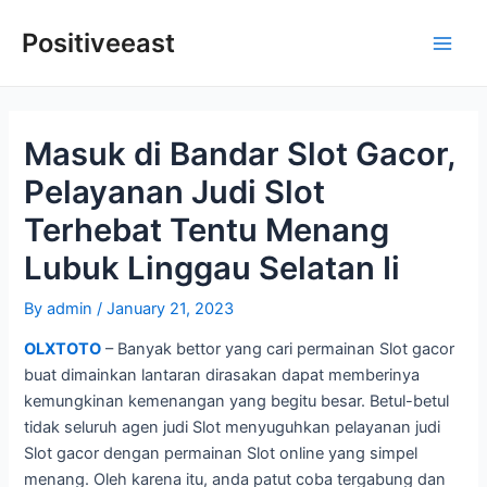
Skip
Positiveeast
to
Main
content
Men
Masuk di Bandar Slot Gacor,
Pelayanan Judi Slot
Terhebat Tentu Menang
Lubuk Linggau Selatan Ii
By
admin
/
January 21, 2023
OLXTOTO
– Banyak bettor yang cari permainan Slot gacor
buat dimainkan lantaran dirasakan dapat memberinya
kemungkinan kemenangan yang begitu besar. Betul-betul
tidak seluruh agen judi Slot menyuguhkan pelayanan judi
Slot gacor dengan permainan Slot online yang simpel
menang. Oleh karena itu, anda patut coba tergabung dan