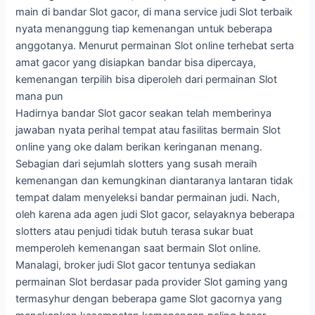
main di bandar Slot gacor, di mana service judi Slot terbaik
nyata menanggung tiap kemenangan untuk beberapa
anggotanya. Menurut permainan Slot online terhebat serta
amat gacor yang disiapkan bandar bisa dipercaya,
kemenangan terpilih bisa diperoleh dari permainan Slot
mana pun
Hadirnya bandar Slot gacor seakan telah memberinya
jawaban nyata perihal tempat atau fasilitas bermain Slot
online yang oke dalam berikan keringanan menang.
Sebagian dari sejumlah slotters yang susah meraih
kemenangan dan kemungkinan diantaranya lantaran tidak
tempat dalam menyeleksi bandar permainan judi. Nach,
oleh karena ada agen judi Slot gacor, selayaknya beberapa
slotters atau penjudi tidak butuh terasa sukar buat
memperoleh kemenangan saat bermain Slot online.
Manalagi, broker judi Slot gacor tentunya sediakan
permainan Slot berdasar pada provider Slot gaming yang
termasyhur dengan beberapa game Slot gacornya yang