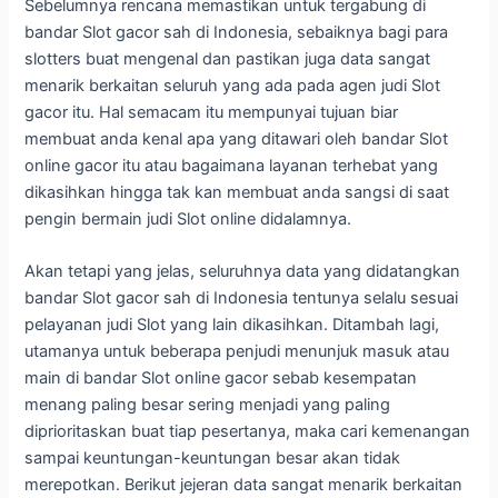
Sebelumnya rencana memastikan untuk tergabung di
bandar Slot gacor sah di Indonesia, sebaiknya bagi para
slotters buat mengenal dan pastikan juga data sangat
menarik berkaitan seluruh yang ada pada agen judi Slot
gacor itu. Hal semacam itu mempunyai tujuan biar
membuat anda kenal apa yang ditawari oleh bandar Slot
online gacor itu atau bagaimana layanan terhebat yang
dikasihkan hingga tak kan membuat anda sangsi di saat
pengin bermain judi Slot online didalamnya.
Akan tetapi yang jelas, seluruhnya data yang didatangkan
bandar Slot gacor sah di Indonesia tentunya selalu sesuai
pelayanan judi Slot yang lain dikasihkan. Ditambah lagi,
utamanya untuk beberapa penjudi menunjuk masuk atau
main di bandar Slot online gacor sebab kesempatan
menang paling besar sering menjadi yang paling
diprioritaskan buat tiap pesertanya, maka cari kemenangan
sampai keuntungan-keuntungan besar akan tidak
merepotkan. Berikut jejeran data sangat menarik berkaitan