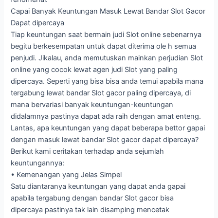
Capai Banyak Keuntungan Masuk Lewat Bandar Slot Gacor
Dapat dipercaya
Tiap keuntungan saat bermain judi Slot online sebenarnya
begitu berkesempatan untuk dapat diterima ole h semua
penjudi. Jikalau, anda memutuskan mainkan perjudian Slot
online yang cocok lewat agen judi Slot yang paling
dipercaya. Seperti yang bisa bisa anda temui apabila mana
tergabung lewat bandar Slot gacor paling dipercaya, di
mana bervariasi banyak keuntungan-keuntungan
didalamnya pastinya dapat ada raih dengan amat enteng.
Lantas, apa keuntungan yang dapat beberapa bettor gapai
dengan masuk lewat bandar Slot gacor dapat dipercaya?
Berikut kami ceritakan terhadap anda sejumlah
keuntungannya:
• Kemenangan yang Jelas Simpel
Satu diantaranya keuntungan yang dapat anda gapai
apabila tergabung dengan bandar Slot gacor bisa
dipercaya pastinya tak lain disamping mencetak