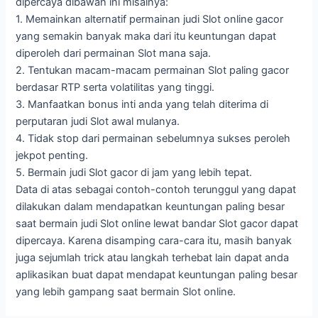
dipercaya dibawah ini misalnya:
1. Memainkan alternatif permainan judi Slot online gacor
yang semakin banyak maka dari itu keuntungan dapat
diperoleh dari permainan Slot mana saja.
2. Tentukan macam-macam permainan Slot paling gacor
berdasar RTP serta volatilitas yang tinggi.
3. Manfaatkan bonus inti anda yang telah diterima di
perputaran judi Slot awal mulanya.
4. Tidak stop dari permainan sebelumnya sukses peroleh
jekpot penting.
5. Bermain judi Slot gacor di jam yang lebih tepat.
Data di atas sebagai contoh-contoh terunggul yang dapat
dilakukan dalam mendapatkan keuntungan paling besar
saat bermain judi Slot online lewat bandar Slot gacor dapat
dipercaya. Karena disamping cara-cara itu, masih banyak
juga sejumlah trick atau langkah terhebat lain dapat anda
aplikasikan buat dapat mendapat keuntungan paling besar
yang lebih gampang saat bermain Slot online.