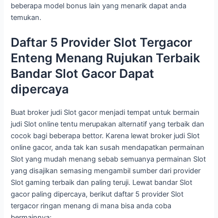
beberapa model bonus lain yang menarik dapat anda
temukan.
Daftar 5 Provider Slot Tergacor
Enteng Menang Rujukan Terbaik
Bandar Slot Gacor Dapat
dipercaya
Buat broker judi Slot gacor menjadi tempat untuk bermain
judi Slot online tentu merupakan alternatif yang terbaik dan
cocok bagi beberapa bettor. Karena lewat broker judi Slot
online gacor, anda tak kan susah mendapatkan permainan
Slot yang mudah menang sebab semuanya permainan Slot
yang disajikan semasing mengambil sumber dari provider
Slot gaming terbaik dan paling teruji. Lewat bandar Slot
gacor paling dipercaya, berikut daftar 5 provider Slot
tergacor ringan menang di mana bisa anda coba
bermainnya: