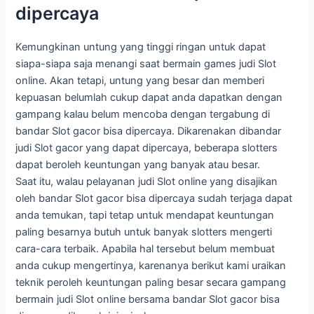
dipercaya
Kemungkinan untung yang tinggi ringan untuk dapat
siapa-siapa saja menangi saat bermain games judi Slot
online. Akan tetapi, untung yang besar dan memberi
kepuasan belumlah cukup dapat anda dapatkan dengan
gampang kalau belum mencoba dengan tergabung di
bandar Slot gacor bisa dipercaya. Dikarenakan dibandar
judi Slot gacor yang dapat dipercaya, beberapa slotters
dapat beroleh keuntungan yang banyak atau besar.
Saat itu, walau pelayanan judi Slot online yang disajikan
oleh bandar Slot gacor bisa dipercaya sudah terjaga dapat
anda temukan, tapi tetap untuk mendapat keuntungan
paling besarnya butuh untuk banyak slotters mengerti
cara-cara terbaik. Apabila hal tersebut belum membuat
anda cukup mengertinya, karenanya berikut kami uraikan
teknik peroleh keuntungan paling besar secara gampang
bermain judi Slot online bersama bandar Slot gacor bisa