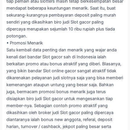
tiap pemain atau slotters masih tetap berkesempatan besar
mendapat beberapa keuntungan menarik. Saat itu, buat
sekurang-kurangnya pembayaran deposit paling murah
sendiri yang dikasihkan biro judi Slot gacor paling
dipercaya merupakan sejumlah 10 ribu rupiah plus tiada
potongan.
• Promosi Menarik
Satu kembali data penting dan menarik yang wajar anda
kenali dari bandar Slot gacor sah di Indonesia ialah
berkaitan promo atau bonus atraktif yang diberi. BIasanya,
yang bikin bandar Slot online gacor sangat atraktif tidak
dikarenakan pelayanan judi slotnya saja yang bisa memberi
kemenangan ataupun untung yang besar saja. Bahkan
juga, bermacam promosi bonus menarik juga terus
disiapkan biro judi Slot gacor untuk mengesankan tiap
member-nya. Sebagian contoh promo atraktif yang
dikasihkan oleh broker judi Slot gacor paling dipercaya
diantaranya ialah bonus new anggota, referal, deposit
harian, turnover / cashback, jekpot paling besar serta