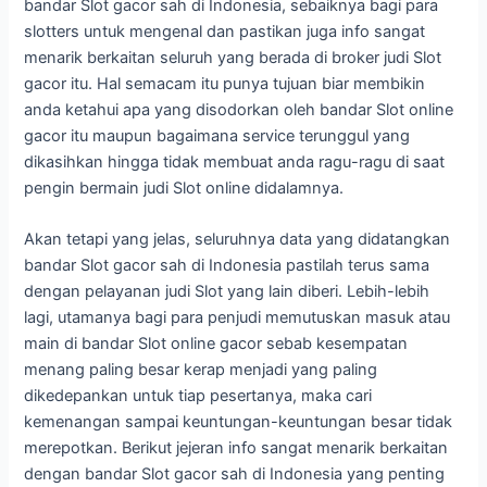
bandar Slot gacor sah di Indonesia, sebaiknya bagi para
slotters untuk mengenal dan pastikan juga info sangat
menarik berkaitan seluruh yang berada di broker judi Slot
gacor itu. Hal semacam itu punya tujuan biar membikin
anda ketahui apa yang disodorkan oleh bandar Slot online
gacor itu maupun bagaimana service terunggul yang
dikasihkan hingga tidak membuat anda ragu-ragu di saat
pengin bermain judi Slot online didalamnya.
Akan tetapi yang jelas, seluruhnya data yang didatangkan
bandar Slot gacor sah di Indonesia pastilah terus sama
dengan pelayanan judi Slot yang lain diberi. Lebih-lebih
lagi, utamanya bagi para penjudi memutuskan masuk atau
main di bandar Slot online gacor sebab kesempatan
menang paling besar kerap menjadi yang paling
dikedepankan untuk tiap pesertanya, maka cari
kemenangan sampai keuntungan-keuntungan besar tidak
merepotkan. Berikut jejeran info sangat menarik berkaitan
dengan bandar Slot gacor sah di Indonesia yang penting