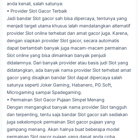
anda kenali, salah satunya:
• Provider Slot Gacor Terbaik
Jadi bandar Slot gacor sah bisa dipercaya, tentunya yang
menjadi target utama khusus ialah mendatangkan alternatif
provider Slot online terhebat dan amat gacor juga. Karena,
dengan siapkan provider Slot gacor, secara automatis
dapat bertambah banyak juga macam-macam permainan
Slot online yang bisa dimainkan banyak penjudi
didalamnya. Dari banyak provider atau basis judi Slot yang
didatangkan, ada banyak nama provider Slot terhebat amat
gacor yang disajikan bandar Slot dapat dipercaya salah
satunya seperti Joker Gaming, Habanero, PG Soft,
Microgaming sampai Spadegaming.
• Permainan Slot Gacor Pujaan Simpel Menang
Dengan mengangkut banyak nama provider Slot tangguh
dan terpenting, tentu saja bandar Slot gacor sah sediakan
juga sekelompok permainan Slot gacor pujaan yang
gampang menang. Akan halnya buat beberapa model
permainan Slot gacor pujaan yang dapat anda coba