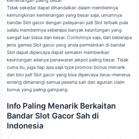
kemenangan paling besar.
Tidak sekedar dapat dihandalkan dalam memberinya
kemungkinan kemenangan yang besar saja, umumnya
bandar Slot gacor dengan pelayanan judi Slot terbaik pula
selalu memberinya seberapa banyak keuntungan yang
sangat luar biasa dan besar. Contohnya saja, dari beberapa
jenis games Slot gacor yang anda permainkan di bandar
Slot dapat dipercaya dapat semakin memberikan
keuntungan adanya penawaran jekpot paling besar. Tidak
cuma itu, juga tiap apa saja type promosi bonus menarik
dari biro judi Slot gacor yang bisa dipercaya terus-menerus
enteng dimenangi semua peserta sah dan agunan claim
bonus yang paling gampang.
Info Paling Menarik Berkaitan
Bandar Slot Gacor Sah di
Indonesia