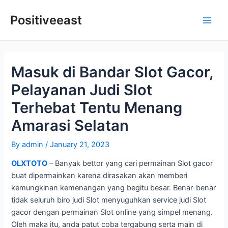
Skip
Positiveeast
to
Main
content
Men
Masuk di Bandar Slot Gacor,
Pelayanan Judi Slot
Terhebat Tentu Menang
Amarasi Selatan
By
admin
/
January 21, 2023
OLXTOTO
– Banyak bettor yang cari permainan Slot gacor
buat dipermainkan karena dirasakan akan memberi
kemungkinan kemenangan yang begitu besar. Benar-benar
tidak seluruh biro judi Slot menyuguhkan service judi Slot
gacor dengan permainan Slot online yang simpel menang.
Oleh maka itu, anda patut coba tergabung serta main di