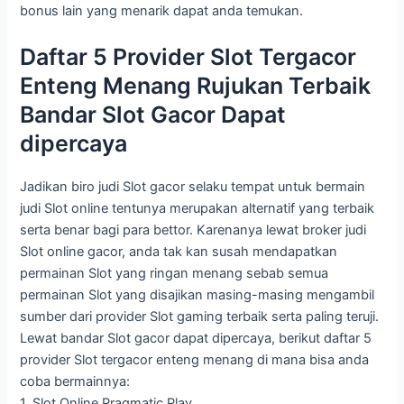
bonus lain yang menarik dapat anda temukan.
Daftar 5 Provider Slot Tergacor
Enteng Menang Rujukan Terbaik
Bandar Slot Gacor Dapat
dipercaya
Jadikan biro judi Slot gacor selaku tempat untuk bermain
judi Slot online tentunya merupakan alternatif yang terbaik
serta benar bagi para bettor. Karenanya lewat broker judi
Slot online gacor, anda tak kan susah mendapatkan
permainan Slot yang ringan menang sebab semua
permainan Slot yang disajikan masing-masing mengambil
sumber dari provider Slot gaming terbaik serta paling teruji.
Lewat bandar Slot gacor dapat dipercaya, berikut daftar 5
provider Slot tergacor enteng menang di mana bisa anda
coba bermainnya:
1. Slot Online Pragmatic Play