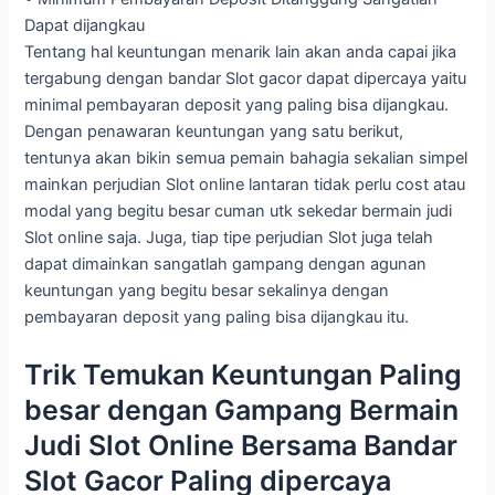
Dapat dijangkau
Tentang hal keuntungan menarik lain akan anda capai jika
tergabung dengan bandar Slot gacor dapat dipercaya yaitu
minimal pembayaran deposit yang paling bisa dijangkau.
Dengan penawaran keuntungan yang satu berikut,
tentunya akan bikin semua pemain bahagia sekalian simpel
mainkan perjudian Slot online lantaran tidak perlu cost atau
modal yang begitu besar cuman utk sekedar bermain judi
Slot online saja. Juga, tiap tipe perjudian Slot juga telah
dapat dimainkan sangatlah gampang dengan agunan
keuntungan yang begitu besar sekalinya dengan
pembayaran deposit yang paling bisa dijangkau itu.
Trik Temukan Keuntungan Paling
besar dengan Gampang Bermain
Judi Slot Online Bersama Bandar
Slot Gacor Paling dipercaya