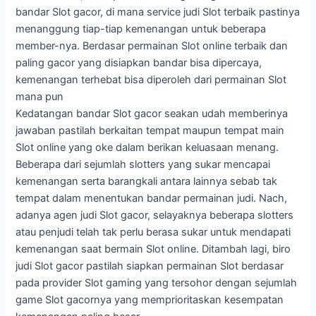
bandar Slot gacor, di mana service judi Slot terbaik pastinya
menanggung tiap-tiap kemenangan untuk beberapa
member-nya. Berdasar permainan Slot online terbaik dan
paling gacor yang disiapkan bandar bisa dipercaya,
kemenangan terhebat bisa diperoleh dari permainan Slot
mana pun
Kedatangan bandar Slot gacor seakan udah memberinya
jawaban pastilah berkaitan tempat maupun tempat main
Slot online yang oke dalam berikan keluasaan menang.
Beberapa dari sejumlah slotters yang sukar mencapai
kemenangan serta barangkali antara lainnya sebab tak
tempat dalam menentukan bandar permainan judi. Nach,
adanya agen judi Slot gacor, selayaknya beberapa slotters
atau penjudi telah tak perlu berasa sukar untuk mendapati
kemenangan saat bermain Slot online. Ditambah lagi, biro
judi Slot gacor pastilah siapkan permainan Slot berdasar
pada provider Slot gaming yang tersohor dengan sejumlah
game Slot gacornya yang memprioritaskan kesempatan