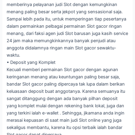
memberinya pelayanan judi Slot dengan kemungkinan
menang paling besar serta jekpot yang sensasional saja.
Sampai lebih pada itu, untuk memperingan tiap pesertanya
dalam permainkan pelbagai permainan Slot gacor ringan
menang, dari faksi agen judi Slot barusan juga kasih service
24 jam maka memungkinkannya banyak penjudi atau
anggota didalamnya ringan main Slot gacor sewaktu-
waktu.
• Deposit yang Komplet
Kecuali memberi permainan Slot gacor dengan agunan
keringanan menang atau keuntungan paling besar saja,
bandar Slot gacor paling dipercaya tak lupa dalam berikan
keluasaan deposit buat anggotanya. Karena semuanya itu
sangat ditanggung dengan ada banyak pilhan deposit
yang komplet mulai dengan rekening bank lokal, juga dan
yang terkini ialah e-wallet . Sehingga, jikamana anda ingin
merasai kepuasan di saat main judi Slot online yang juga
sekaligus membantu, karena itu opsi terbaik ialah bandar
Slot gacor dapat dipercaya.