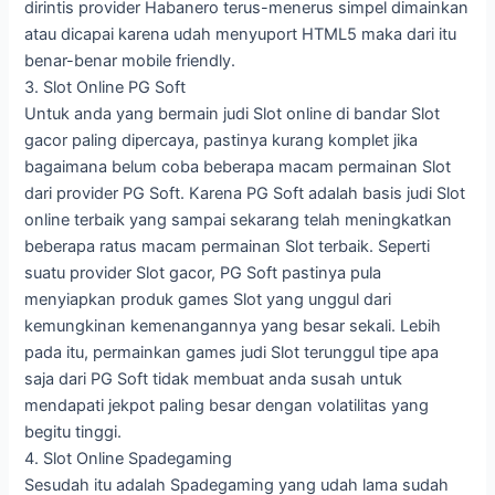
dirintis provider Habanero terus-menerus simpel dimainkan
atau dicapai karena udah menyuport HTML5 maka dari itu
benar-benar mobile friendly.
3. Slot Online PG Soft
Untuk anda yang bermain judi Slot online di bandar Slot
gacor paling dipercaya, pastinya kurang komplet jika
bagaimana belum coba beberapa macam permainan Slot
dari provider PG Soft. Karena PG Soft adalah basis judi Slot
online terbaik yang sampai sekarang telah meningkatkan
beberapa ratus macam permainan Slot terbaik. Seperti
suatu provider Slot gacor, PG Soft pastinya pula
menyiapkan produk games Slot yang unggul dari
kemungkinan kemenangannya yang besar sekali. Lebih
pada itu, permainkan games judi Slot terunggul tipe apa
saja dari PG Soft tidak membuat anda susah untuk
mendapati jekpot paling besar dengan volatilitas yang
begitu tinggi.
4. Slot Online Spadegaming
Sesudah itu adalah Spadegaming yang udah lama sudah