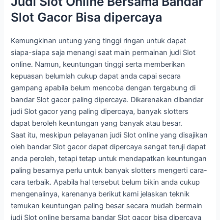
Judi Slot Online Bersama Bandar
Slot Gacor Bisa dipercaya
Kemungkinan untung yang tinggi ringan untuk dapat
siapa-siapa saja menangi saat main permainan judi Slot
online. Namun, keuntungan tinggi serta memberikan
kepuasan belumlah cukup dapat anda capai secara
gampang apabila belum mencoba dengan tergabung di
bandar Slot gacor paling dipercaya. Dikarenakan dibandar
judi Slot gacor yang paling dipercaya, banyak slotters
dapat beroleh keuntungan yang banyak atau besar.
Saat itu, meskipun pelayanan judi Slot online yang disajikan
oleh bandar Slot gacor dapat dipercaya sangat teruji dapat
anda peroleh, tetapi tetap untuk mendapatkan keuntungan
paling besarnya perlu untuk banyak slotters mengerti cara-
cara terbaik. Apabila hal tersebut belum bikin anda cukup
mengenalinya, karenanya berikut kami jelaskan teknik
temukan keuntungan paling besar secara mudah bermain
judi Slot online bersama bandar Slot gacor bisa dipercaya