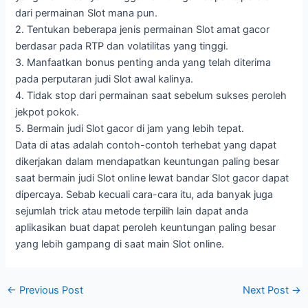
dari permainan Slot mana pun.
2. Tentukan beberapa jenis permainan Slot amat gacor
berdasar pada RTP dan volatilitas yang tinggi.
3. Manfaatkan bonus penting anda yang telah diterima
pada perputaran judi Slot awal kalinya.
4. Tidak stop dari permainan saat sebelum sukses peroleh
jekpot pokok.
5. Bermain judi Slot gacor di jam yang lebih tepat.
Data di atas adalah contoh-contoh terhebat yang dapat
dikerjakan dalam mendapatkan keuntungan paling besar
saat bermain judi Slot online lewat bandar Slot gacor dapat
dipercaya. Sebab kecuali cara-cara itu, ada banyak juga
sejumlah trick atau metode terpilih lain dapat anda
aplikasikan buat dapat peroleh keuntungan paling besar
yang lebih gampang di saat main Slot online.
Post
←
Previous Post
Next Post
→
navigation