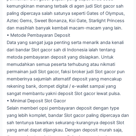
kemungkinan menang terbaik di agen judi Slot gacor sah
paling dipercaya salah satunya seperti Gates of Olympus,
Aztec Gems, Sweet Bonanza, Koi Gate, Starlight Princess
dan masihlah banyak kembali macam-macam yang lain.
• Metode Pembayaran Deposit
Data yang sangat juga penting serta menarik anda kenali
dari bandar Slot gacor sah di Indonesia ialah tentang
metoda pembayaran deposit yang disiapkan. Untuk
memudahkan semua peserta terhubung atau nikmati
permainan judi Slot gacor, faksi broker judi Slot gacor pun
memberinya sejumlah alternatif deposit yang mencakup
rekening bank, dompet digital / e-wallet sampai yang
sangat membantu yakni deposit Slot gacor lewat pulsa.
• Minimal Deposit Slot Gacor
Selain memberi opsi pembayaran deposit dengan type
yang lebih komplet, bandar Slot gacor paling dipercaya dan
sah tentunya tawarkan sekurang-kurangnya deposit Slot
yang amat dapat dijangkau. Dengan deposit murah saja,