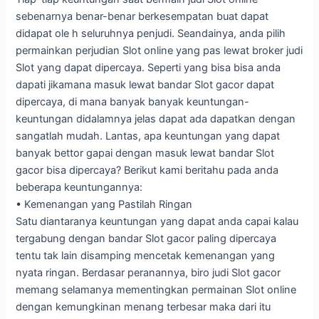
sebenarnya benar-benar berkesempatan buat dapat
didapat ole h seluruhnya penjudi. Seandainya, anda pilih
permainkan perjudian Slot online yang pas lewat broker judi
Slot yang dapat dipercaya. Seperti yang bisa bisa anda
dapati jikamana masuk lewat bandar Slot gacor dapat
dipercaya, di mana banyak banyak keuntungan-
keuntungan didalamnya jelas dapat ada dapatkan dengan
sangatlah mudah. Lantas, apa keuntungan yang dapat
banyak bettor gapai dengan masuk lewat bandar Slot
gacor bisa dipercaya? Berikut kami beritahu pada anda
beberapa keuntungannya:
• Kemenangan yang Pastilah Ringan
Satu diantaranya keuntungan yang dapat anda capai kalau
tergabung dengan bandar Slot gacor paling dipercaya
tentu tak lain disamping mencetak kemenangan yang
nyata ringan. Berdasar peranannya, biro judi Slot gacor
memang selamanya mementingkan permainan Slot online
dengan kemungkinan menang terbesar maka dari itu