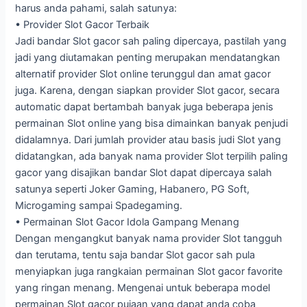
harus anda pahami, salah satunya:
• Provider Slot Gacor Terbaik
Jadi bandar Slot gacor sah paling dipercaya, pastilah yang
jadi yang diutamakan penting merupakan mendatangkan
alternatif provider Slot online terunggul dan amat gacor
juga. Karena, dengan siapkan provider Slot gacor, secara
automatic dapat bertambah banyak juga beberapa jenis
permainan Slot online yang bisa dimainkan banyak penjudi
didalamnya. Dari jumlah provider atau basis judi Slot yang
didatangkan, ada banyak nama provider Slot terpilih paling
gacor yang disajikan bandar Slot dapat dipercaya salah
satunya seperti Joker Gaming, Habanero, PG Soft,
Microgaming sampai Spadegaming.
• Permainan Slot Gacor Idola Gampang Menang
Dengan mengangkut banyak nama provider Slot tangguh
dan terutama, tentu saja bandar Slot gacor sah pula
menyiapkan juga rangkaian permainan Slot gacor favorite
yang ringan menang. Mengenai untuk beberapa model
permainan Slot gacor pujaan yang dapat anda coba