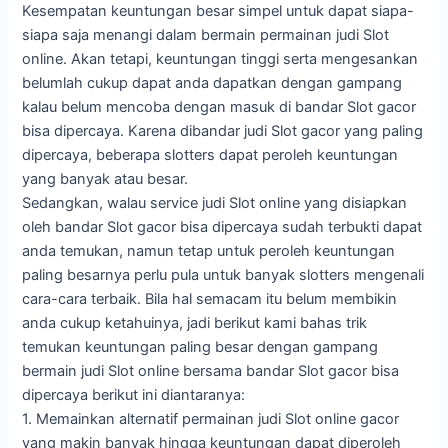
Kesempatan keuntungan besar simpel untuk dapat siapa-
siapa saja menangi dalam bermain permainan judi Slot
online. Akan tetapi, keuntungan tinggi serta mengesankan
belumlah cukup dapat anda dapatkan dengan gampang
kalau belum mencoba dengan masuk di bandar Slot gacor
bisa dipercaya. Karena dibandar judi Slot gacor yang paling
dipercaya, beberapa slotters dapat peroleh keuntungan
yang banyak atau besar.
Sedangkan, walau service judi Slot online yang disiapkan
oleh bandar Slot gacor bisa dipercaya sudah terbukti dapat
anda temukan, namun tetap untuk peroleh keuntungan
paling besarnya perlu pula untuk banyak slotters mengenali
cara-cara terbaik. Bila hal semacam itu belum membikin
anda cukup ketahuinya, jadi berikut kami bahas trik
temukan keuntungan paling besar dengan gampang
bermain judi Slot online bersama bandar Slot gacor bisa
dipercaya berikut ini diantaranya:
1. Memainkan alternatif permainan judi Slot online gacor
yang makin banyak hingga keuntungan dapat diperoleh