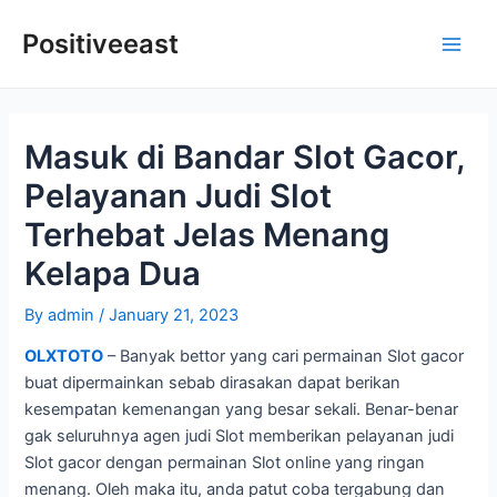
Skip
Positiveeast
to
Main
content
Men
Masuk di Bandar Slot Gacor,
Pelayanan Judi Slot
Terhebat Jelas Menang
Kelapa Dua
By
admin
/
January 21, 2023
OLXTOTO
– Banyak bettor yang cari permainan Slot gacor
buat dipermainkan sebab dirasakan dapat berikan
kesempatan kemenangan yang besar sekali. Benar-benar
gak seluruhnya agen judi Slot memberikan pelayanan judi
Slot gacor dengan permainan Slot online yang ringan
menang. Oleh maka itu, anda patut coba tergabung dan