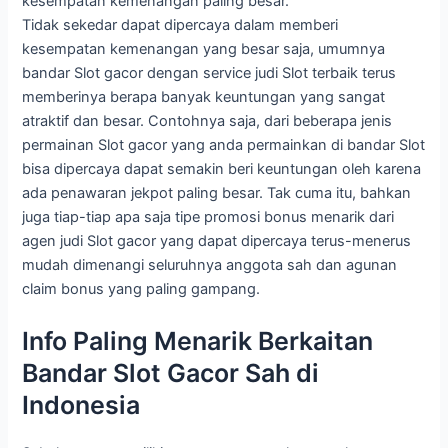
kesempatan kemenangan paling besar.
Tidak sekedar dapat dipercaya dalam memberi
kesempatan kemenangan yang besar saja, umumnya
bandar Slot gacor dengan service judi Slot terbaik terus
memberinya berapa banyak keuntungan yang sangat
atraktif dan besar. Contohnya saja, dari beberapa jenis
permainan Slot gacor yang anda permainkan di bandar Slot
bisa dipercaya dapat semakin beri keuntungan oleh karena
ada penawaran jekpot paling besar. Tak cuma itu, bahkan
juga tiap-tiap apa saja tipe promosi bonus menarik dari
agen judi Slot gacor yang dapat dipercaya terus-menerus
mudah dimenangi seluruhnya anggota sah dan agunan
claim bonus yang paling gampang.
Info Paling Menarik Berkaitan
Bandar Slot Gacor Sah di
Indonesia