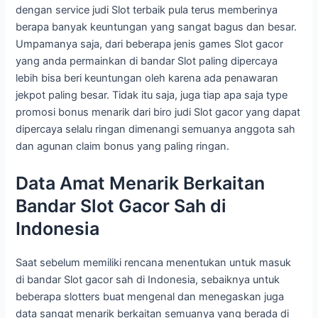
dengan service judi Slot terbaik pula terus memberinya
berapa banyak keuntungan yang sangat bagus dan besar.
Umpamanya saja, dari beberapa jenis games Slot gacor
yang anda permainkan di bandar Slot paling dipercaya
lebih bisa beri keuntungan oleh karena ada penawaran
jekpot paling besar. Tidak itu saja, juga tiap apa saja type
promosi bonus menarik dari biro judi Slot gacor yang dapat
dipercaya selalu ringan dimenangi semuanya anggota sah
dan agunan claim bonus yang paling ringan.
Data Amat Menarik Berkaitan
Bandar Slot Gacor Sah di
Indonesia
Saat sebelum memiliki rencana menentukan untuk masuk
di bandar Slot gacor sah di Indonesia, sebaiknya untuk
beberapa slotters buat mengenal dan menegaskan juga
data sangat menarik berkaitan semuanya yang berada di