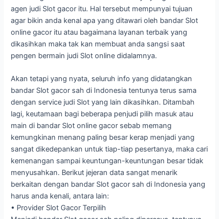
agen judi Slot gacor itu. Hal tersebut mempunyai tujuan
agar bikin anda kenal apa yang ditawari oleh bandar Slot
online gacor itu atau bagaimana layanan terbaik yang
dikasihkan maka tak kan membuat anda sangsi saat
pengen bermain judi Slot online didalamnya.
Akan tetapi yang nyata, seluruh info yang didatangkan
bandar Slot gacor sah di Indonesia tentunya terus sama
dengan service judi Slot yang lain dikasihkan. Ditambah
lagi, keutamaan bagi beberapa penjudi pilih masuk atau
main di bandar Slot online gacor sebab memang
kemungkinan menang paling besar kerap menjadi yang
sangat dikedepankan untuk tiap-tiap pesertanya, maka cari
kemenangan sampai keuntungan-keuntungan besar tidak
menyusahkan. Berikut jejeran data sangat menarik
berkaitan dengan bandar Slot gacor sah di Indonesia yang
harus anda kenali, antara lain:
• Provider Slot Gacor Terpilih