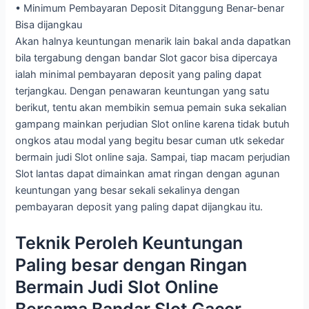
• Minimum Pembayaran Deposit Ditanggung Benar-benar
Bisa dijangkau
Akan halnya keuntungan menarik lain bakal anda dapatkan
bila tergabung dengan bandar Slot gacor bisa dipercaya
ialah minimal pembayaran deposit yang paling dapat
terjangkau. Dengan penawaran keuntungan yang satu
berikut, tentu akan membikin semua pemain suka sekalian
gampang mainkan perjudian Slot online karena tidak butuh
ongkos atau modal yang begitu besar cuman utk sekedar
bermain judi Slot online saja. Sampai, tiap macam perjudian
Slot lantas dapat dimainkan amat ringan dengan agunan
keuntungan yang besar sekali sekalinya dengan
pembayaran deposit yang paling dapat dijangkau itu.
Teknik Peroleh Keuntungan
Paling besar dengan Ringan
Bermain Judi Slot Online
Bersama Bandar Slot Gacor