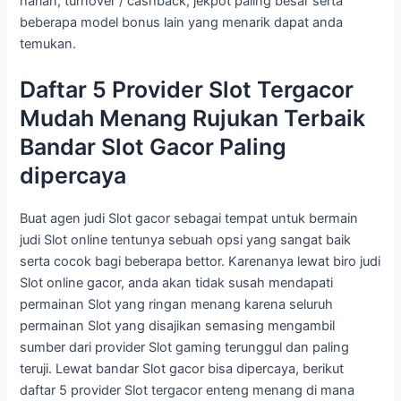
harian, turnover / cashback, jekpot paling besar serta
beberapa model bonus lain yang menarik dapat anda
temukan.
Daftar 5 Provider Slot Tergacor
Mudah Menang Rujukan Terbaik
Bandar Slot Gacor Paling
dipercaya
Buat agen judi Slot gacor sebagai tempat untuk bermain
judi Slot online tentunya sebuah opsi yang sangat baik
serta cocok bagi beberapa bettor. Karenanya lewat biro judi
Slot online gacor, anda akan tidak susah mendapati
permainan Slot yang ringan menang karena seluruh
permainan Slot yang disajikan semasing mengambil
sumber dari provider Slot gaming terunggul dan paling
teruji. Lewat bandar Slot gacor bisa dipercaya, berikut
daftar 5 provider Slot tergacor enteng menang di mana