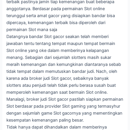
terbaik pastinya jamin tiap kemenangan buat beberapa
anggotanya. Berdasar pada permainan Slot online
terunggul serta amat gacor yang disiapkan bandar bisa
dipercaya, kemenangan terbaik bisa diperoleh dari
permainan Slot mana saja
Datangnya bandar Slot gacor seakan telah memberi
jawaban tentu tentang tempat maupun tempat bermain
Slot online yang oke dalam memberinya kelapangan
menang. Sebagian dari sejumlah slotters masih sukar
meraih kemenangan dan kemungkinan diantaranya sebab
tidak tempat dalam memutuskan bandar judi. Nach, oleh
karena ada broker judi Slot gacor, sebaiknya banyak
slotters atau penjudi telah tidak perlu berasa susah buat
memperoleh kemenangan saat bermain Slot online.
Manalagi, broker judi Slot gacor pastilah siapkan permainan
Slot berdasar pada provider Slot gaming yang termasyhur
dengan sejumlah game Slot gacornya yang mementingkan
kesempatan kemenangan paling besar.
Tidak hanya dapat dihandalkan dalam memberinya