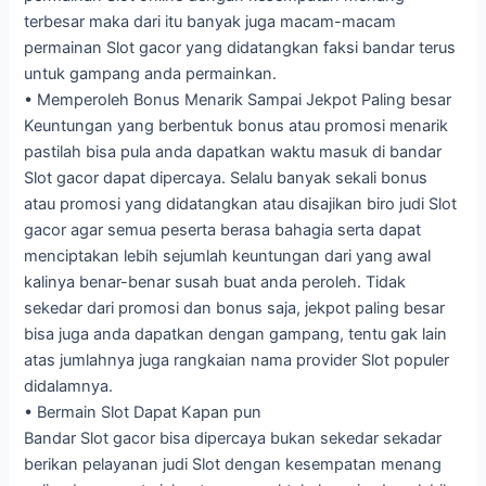
terbesar maka dari itu banyak juga macam-macam
permainan Slot gacor yang didatangkan faksi bandar terus
untuk gampang anda permainkan.
• Memperoleh Bonus Menarik Sampai Jekpot Paling besar
Keuntungan yang berbentuk bonus atau promosi menarik
pastilah bisa pula anda dapatkan waktu masuk di bandar
Slot gacor dapat dipercaya. Selalu banyak sekali bonus
atau promosi yang didatangkan atau disajikan biro judi Slot
gacor agar semua peserta berasa bahagia serta dapat
menciptakan lebih sejumlah keuntungan dari yang awal
kalinya benar-benar susah buat anda peroleh. Tidak
sekedar dari promosi dan bonus saja, jekpot paling besar
bisa juga anda dapatkan dengan gampang, tentu gak lain
atas jumlahnya juga rangkaian nama provider Slot populer
didalamnya.
• Bermain Slot Dapat Kapan pun
Bandar Slot gacor bisa dipercaya bukan sekedar sekadar
berikan pelayanan judi Slot dengan kesempatan menang