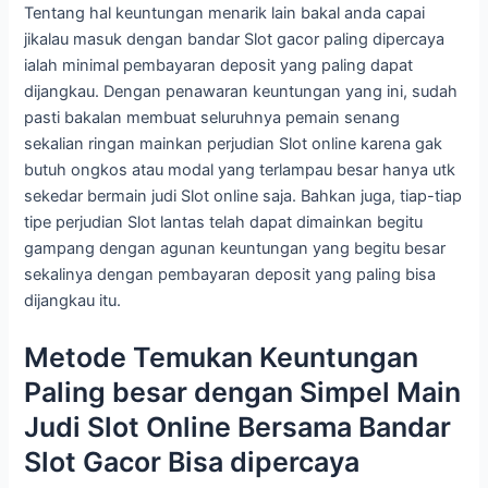
Tentang hal keuntungan menarik lain bakal anda capai
jikalau masuk dengan bandar Slot gacor paling dipercaya
ialah minimal pembayaran deposit yang paling dapat
dijangkau. Dengan penawaran keuntungan yang ini, sudah
pasti bakalan membuat seluruhnya pemain senang
sekalian ringan mainkan perjudian Slot online karena gak
butuh ongkos atau modal yang terlampau besar hanya utk
sekedar bermain judi Slot online saja. Bahkan juga, tiap-tiap
tipe perjudian Slot lantas telah dapat dimainkan begitu
gampang dengan agunan keuntungan yang begitu besar
sekalinya dengan pembayaran deposit yang paling bisa
dijangkau itu.
Metode Temukan Keuntungan
Paling besar dengan Simpel Main
Judi Slot Online Bersama Bandar
Slot Gacor Bisa dipercaya