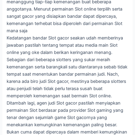
menanggung tiap-tiap kemenangan buat beberapa
anggotanya. Menurut permainan Slot online terpilih serta
sangat gacor yang disiapkan bandar dapat dipercaya,
kemenangan terhebat bisa diperoleh dari permainan Slot
mana saja
Kedatangan bandar Slot gacor seakan udah memberinya
jawaban pastilah tentang tempat atau media main Slot
online yang oke dalam berikan keringanan menang.
Sebagian dari beberapa slotters yang sukar meraih
kemenangan serta barangkali satu diantaranya sebab tidak
tempat saat menentukan bandar permainan judi. Nach,
karena ada biro judi Slot gacor, mestinya beberapa slotters
atau penjudi telah tidak perlu terasa susah buat
memperoleh kemenangan saat bermain Slot online.
Ditambah lagi, agen judi Slot gacor pastilah menyiapkan
permainan Slot berdasar pada provider Slot gaming yang
tenar dengan sejumlah game Slot gacornya yang
menekankan kemungkinan kemenangan paling besar.
Bukan cuma dapat dipercaya dalam memberi kemungkinan