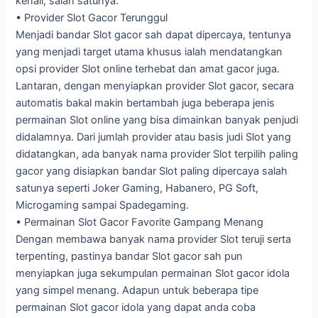
kenali, salah satunya:
• Provider Slot Gacor Terunggul
Menjadi bandar Slot gacor sah dapat dipercaya, tentunya
yang menjadi target utama khusus ialah mendatangkan
opsi provider Slot online terhebat dan amat gacor juga.
Lantaran, dengan menyiapkan provider Slot gacor, secara
automatis bakal makin bertambah juga beberapa jenis
permainan Slot online yang bisa dimainkan banyak penjudi
didalamnya. Dari jumlah provider atau basis judi Slot yang
didatangkan, ada banyak nama provider Slot terpilih paling
gacor yang disiapkan bandar Slot paling dipercaya salah
satunya seperti Joker Gaming, Habanero, PG Soft,
Microgaming sampai Spadegaming.
• Permainan Slot Gacor Favorite Gampang Menang
Dengan membawa banyak nama provider Slot teruji serta
terpenting, pastinya bandar Slot gacor sah pun
menyiapkan juga sekumpulan permainan Slot gacor idola
yang simpel menang. Adapun untuk beberapa tipe
permainan Slot gacor idola yang dapat anda coba