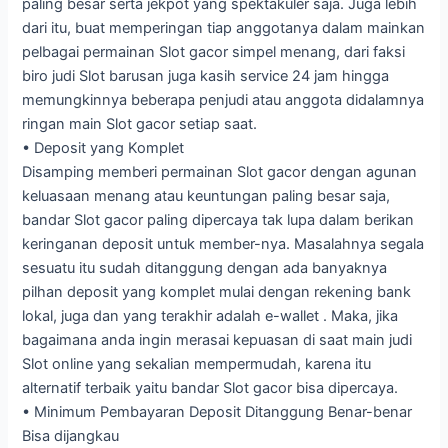
paling besar serta jekpot yang spektakuler saja. Juga lebih
dari itu, buat memperingan tiap anggotanya dalam mainkan
pelbagai permainan Slot gacor simpel menang, dari faksi
biro judi Slot barusan juga kasih service 24 jam hingga
memungkinnya beberapa penjudi atau anggota didalamnya
ringan main Slot gacor setiap saat.
• Deposit yang Komplet
Disamping memberi permainan Slot gacor dengan agunan
keluasaan menang atau keuntungan paling besar saja,
bandar Slot gacor paling dipercaya tak lupa dalam berikan
keringanan deposit untuk member-nya. Masalahnya segala
sesuatu itu sudah ditanggung dengan ada banyaknya
pilhan deposit yang komplet mulai dengan rekening bank
lokal, juga dan yang terakhir adalah e-wallet . Maka, jika
bagaimana anda ingin merasai kepuasan di saat main judi
Slot online yang sekalian mempermudah, karena itu
alternatif terbaik yaitu bandar Slot gacor bisa dipercaya.
• Minimum Pembayaran Deposit Ditanggung Benar-benar
Bisa dijangkau