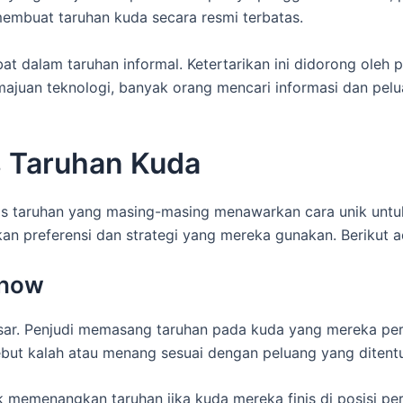
 membuat taruhan kuda secara resmi terbatas.
at dalam taruhan informal. Ketertarikan ini didorong oleh
emajuan teknologi, banyak orang mencari informasi dan pel
 Taruhan Kuda
is taruhan yang masing-masing menawarkan cara unik untuk
kan preferensi dan strategi yang mereka gunakan. Berikut a
Show
dasar. Penjudi memasang taruhan pada kuda yang mereka p
ebut kalah atau menang sesuai dengan peluang yang ditent
memenangkan taruhan jika kuda mereka finis di posisi per