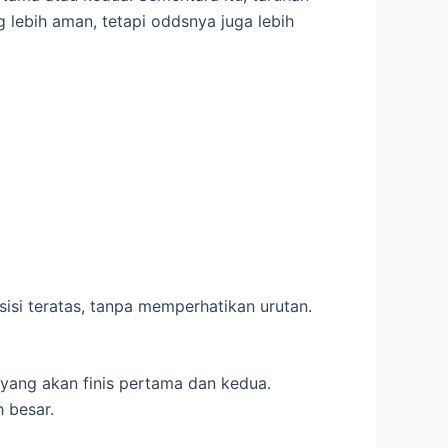
 lebih aman, tetapi oddsnya juga lebih
isi teratas, tanpa memperhatikan urutan.
 yang akan finis pertama dan kedua.
h besar.