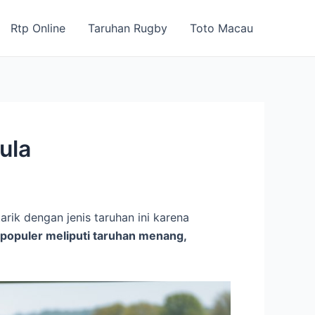
Rtp Online
Taruhan Rugby
Toto Macau
ula
rik dengan jenis taruhan ini karena
 populer meliputi taruhan menang,