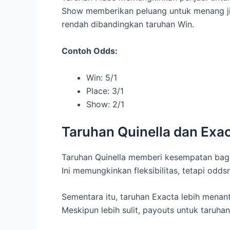
Show memberikan peluang untuk menang jika
rendah dibandingkan taruhan Win.
Contoh Odds:
Win: 5/1
Place: 3/1
Show: 2/1
Taruhan Quinella dan Exa
Taruhan Quinella memberi kesempatan bagi 
Ini memungkinkan fleksibilitas, tetapi oddsn
Sementara itu, taruhan Exacta lebih menan
Meskipun lebih sulit, payouts untuk taruhan 