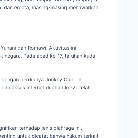
ella, dan erecta, masing-masing menawarkan
Yunani dan Romawi. Aktivitas ini
ak negara. Pada abad ke-17, taruhan kuda
8 dengan berdirinya Jockey Club. Ini
dan akses internet di abad ke-21 telah
ifikan terhadap jenis olahraga ini.
enting untuk dicatat bahwa hukum terkait