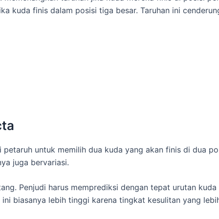
 kuda finis dalam posisi tiga besar. Taruhan ini cenderung
cta
petaruh untuk memilih dua kuda yang akan finis di dua pos
ya juga bervariasi.
tang. Penjudi harus memprediksi dengan tepat urutan kuda
ini biasanya lebih tinggi karena tingkat kesulitan yang lebi