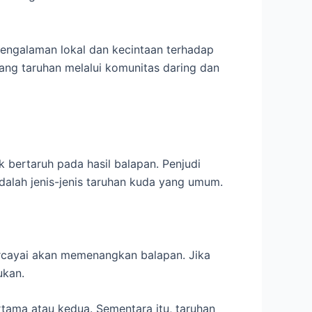
 pengalaman lokal dan kecintaan terhadap
uang taruhan melalui komunitas daring dan
 bertaruh pada hasil balapan. Penjudi
dalah jenis-jenis taruhan kuda yang umum.
ercayai akan memenangkan balapan. Jika
ukan.
tama atau kedua. Sementara itu, taruhan