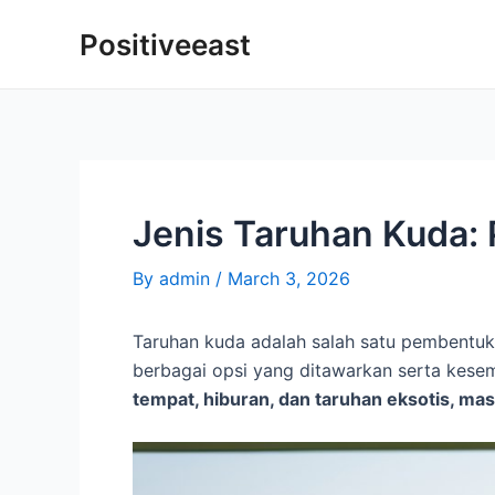
Skip
Positiveeast
to
content
Jenis Taruhan Kuda:
By
admin
/
March 3, 2026
Taruhan kuda adalah salah satu pembentuka
berbagai opsi yang ditawarkan serta kese
tempat, hiburan, dan taruhan eksotis, ma