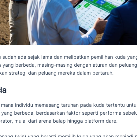
g sudah ada sejak lama dan melibatkan pemilihan kuda ya
a yang berbeda, masing-masing dengan aturan dan peluangn
kan strategi dan peluang mereka dalam bertaruh.
da
i mana individu memasang taruhan pada kuda tertentu un
s yang berbeda, berdasarkan faktor seperti performa sebelu
rator, mulai dari arena balap hingga platform dare.
 menang (win) yang berarti memilih kuda yang akan menjadi