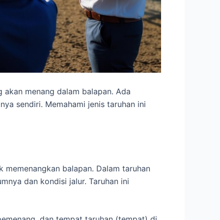
ng akan menang dalam balapan. Ada
ya sendiri. Memahami jenis taruhan ini
tuk memenangkan balapan. Dalam taruhan
mnya dan kondisi jalur. Taruhan ini
 pemenang, dan tempat taruhan (tempat) di