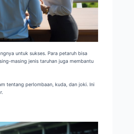
ngnya untuk sukses. Para petaruh bisa
asing-masing jenis taruhan juga membantu
tentang perlombaan, kuda, dan joki. Ini
r.