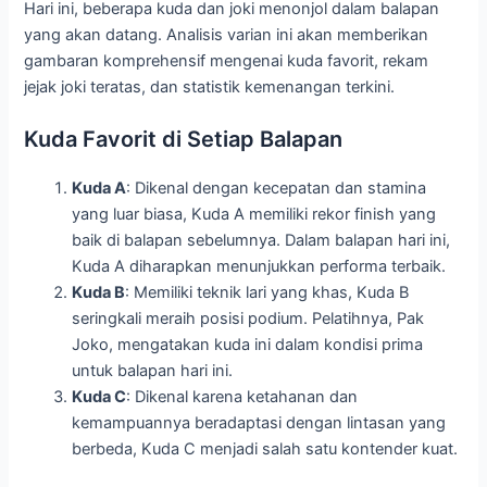
Hari ini, beberapa kuda dan joki menonjol dalam balapan
yang akan datang. Analisis varian ini akan memberikan
gambaran komprehensif mengenai kuda favorit, rekam
jejak joki teratas, dan statistik kemenangan terkini.
Kuda Favorit di Setiap Balapan
Kuda A
: Dikenal dengan kecepatan dan stamina
yang luar biasa, Kuda A memiliki rekor finish yang
baik di balapan sebelumnya. Dalam balapan hari ini,
Kuda A diharapkan menunjukkan performa terbaik.
Kuda B
: Memiliki teknik lari yang khas, Kuda B
seringkali meraih posisi podium. Pelatihnya, Pak
Joko, mengatakan kuda ini dalam kondisi prima
untuk balapan hari ini.
Kuda C
: Dikenal karena ketahanan dan
kemampuannya beradaptasi dengan lintasan yang
berbeda, Kuda C menjadi salah satu kontender kuat.