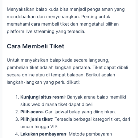
Menyaksikan balap kuda bisa menjadi pengalaman yang
mendebarkan dan menyenangkan. Penting untuk
memahami cara membeli tiket dan mengetahui pilihan
platform live streaming yang tersedia.
Cara Membeli Tiket
Untuk menyaksikan balap kuda secara langsung,
pembelian tiket adalah langkah pertama. Tiket dapat dibeli
secara online atau di tempat balapan. Berikut adalah
langkah-langkah yang perlu diikuti:
Kunjungi situs resmi
: Banyak arena balap memiliki
situs web dimana tiket dapat dibeli.
Pilih acara
: Cari jadwal balap yang diinginkan.
Pilih jenis tiket
: Tersedia berbagai kategori tiket, dari
umum hingga VIP.
Lakukan pembayaran
: Metode pembayaran