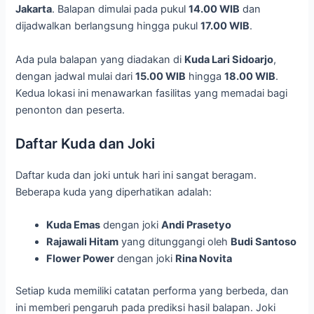
Jakarta
. Balapan dimulai pada pukul
14.00 WIB
dan
dijadwalkan berlangsung hingga pukul
17.00 WIB
.
Ada pula balapan yang diadakan di
Kuda Lari Sidoarjo
,
dengan jadwal mulai dari
15.00 WIB
hingga
18.00 WIB
.
Kedua lokasi ini menawarkan fasilitas yang memadai bagi
penonton dan peserta.
Daftar Kuda dan Joki
Daftar kuda dan joki untuk hari ini sangat beragam.
Beberapa kuda yang diperhatikan adalah:
Kuda Emas
dengan joki
Andi Prasetyo
Rajawali Hitam
yang ditunggangi oleh
Budi Santoso
Flower Power
dengan joki
Rina Novita
Setiap kuda memiliki catatan performa yang berbeda, dan
ini memberi pengaruh pada prediksi hasil balapan. Joki