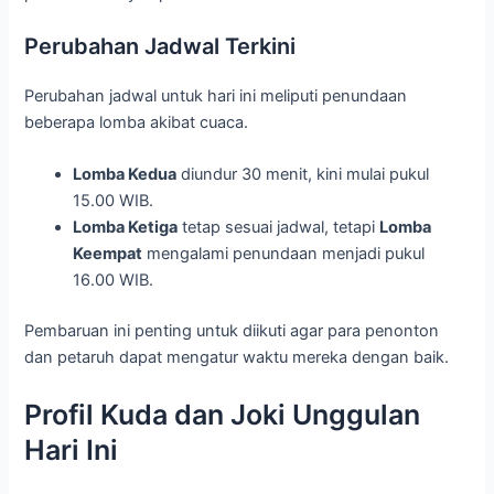
Perubahan Jadwal Terkini
Perubahan jadwal untuk hari ini meliputi penundaan
beberapa lomba akibat cuaca.
Lomba Kedua
diundur 30 menit, kini mulai pukul
15.00 WIB.
Lomba Ketiga
tetap sesuai jadwal, tetapi
Lomba
Keempat
mengalami penundaan menjadi pukul
16.00 WIB.
Pembaruan ini penting untuk diikuti agar para penonton
dan petaruh dapat mengatur waktu mereka dengan baik.
Profil Kuda dan Joki Unggulan
Hari Ini