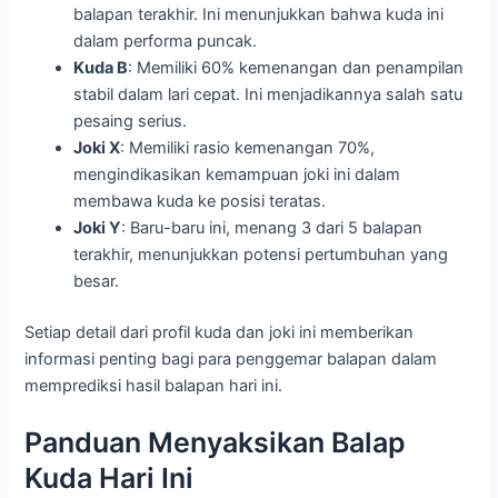
balapan terakhir. Ini menunjukkan bahwa kuda ini
dalam performa puncak.
Kuda B
: Memiliki 60% kemenangan dan penampilan
stabil dalam lari cepat. Ini menjadikannya salah satu
pesaing serius.
Joki X
: Memiliki rasio kemenangan 70%,
mengindikasikan kemampuan joki ini dalam
membawa kuda ke posisi teratas.
Joki Y
: Baru-baru ini, menang 3 dari 5 balapan
terakhir, menunjukkan potensi pertumbuhan yang
besar.
Setiap detail dari profil kuda dan joki ini memberikan
informasi penting bagi para penggemar balapan dalam
memprediksi hasil balapan hari ini.
Panduan Menyaksikan Balap
Kuda Hari Ini