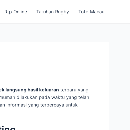
Rtp Online
Taruhan Rugby
Toto Macau
ek langsung hasil keluaran
terbaru yang
muman dilakukan pada waktu yang telah
n informasi yang terpercaya untuk
ting