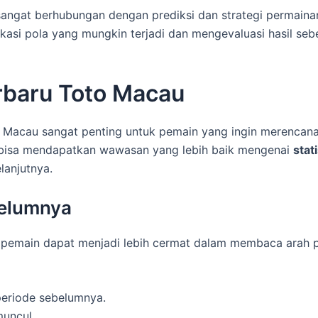
angat berhubungan dengan prediksi dan strategi permaina
fikasi pola yang mungkin terjadi dan mengevaluasi hasil s
rbaru Toto Macau
Macau sangat penting untuk pemain yang ingin merencanak
a bisa mendapatkan wawasan yang lebih baik mengenai
stat
lanjutnya.
belumnya
, pemain dapat menjadi lebih cermat dalam membaca arah p
periode sebelumnya.
muncul.