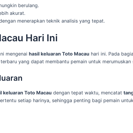
mungkin berulang.
ebih akurat.
ngan menerapkan teknik analisis yang tepat.
acau Hari Ini
ini mengenai
hasil keluaran Toto Macau
hari ini. Pada bagi
 terbaru yang dapat membantu pemain untuk merumuskan s
luaran
il keluaran Toto Macau
dengan tepat waktu, mencatat
tan
ertentu setiap harinya, sehingga penting bagi pemain unt