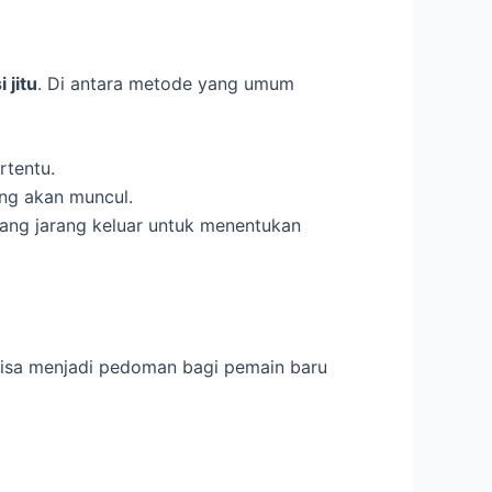
 jitu
. Di antara metode yang umum
rtentu.
ng akan muncul.
ang jarang keluar untuk menentukan
 bisa menjadi pedoman bagi pemain baru