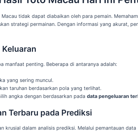
 Macau tidak dapat diabaikan oleh para pemain. Memahami
kan strategi permainan. Dengan informasi yang akurat, p
 Keluaran
pa manfaat penting. Beberapa di antaranya adalah:
a yang sering muncul.
 taruhan berdasarkan pola yang terlihat.
ilih angka dengan berdasarkan pada
data pengeluaran te
n Terbaru pada Prediksi
krusial dalam analisis prediksi. Melalui pemantauan data 