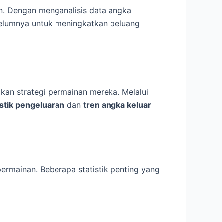
n. Dengan menganalisis data angka
ebelumnya untuk meningkatkan peluang
an strategi permainan mereka. Melalui
istik pengeluaran
dan
tren angka keluar
ermainan. Beberapa statistik penting yang