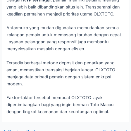
Dengan
RTP tertinggi
, pemain memiliki peluang menang
yang lebih baik dibandingkan situs lain. Transparansi dan
keadilan permainan menjadi prioritas utama OLXTOTO.
Antarmuka yang mudah digunakan memudahkan semua
kalangan pemain untuk memasang taruhan dengan cepat.
Layanan pelanggan yang responsif juga membantu
menyelesaikan masalah dengan efisien.
Tersedia berbagai metode deposit dan penarikan yang
aman, memastikan transaksi berjalan lancar. OLXTOTO
menjaga data pribadi pemain dengan sistem enkripsi
modern.
Faktor-faktor tersebut membuat OLXTOTO layak
dipertimbangkan bagi yang ingin bermain Toto Macau
dengan tingkat keamanan dan keuntungan optimal.