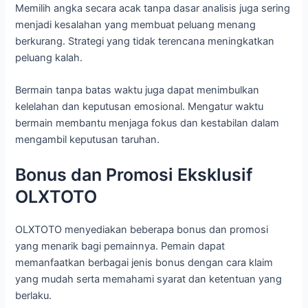
Memilih angka secara acak tanpa dasar analisis juga sering
menjadi kesalahan yang membuat peluang menang
berkurang. Strategi yang tidak terencana meningkatkan
peluang kalah.
Bermain tanpa batas waktu juga dapat menimbulkan
kelelahan dan keputusan emosional. Mengatur waktu
bermain membantu menjaga fokus dan kestabilan dalam
mengambil keputusan taruhan.
Bonus dan Promosi Eksklusif
OLXTOTO
OLXTOTO menyediakan beberapa bonus dan promosi
yang menarik bagi pemainnya. Pemain dapat
memanfaatkan berbagai jenis bonus dengan cara klaim
yang mudah serta memahami syarat dan ketentuan yang
berlaku.