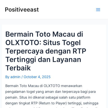
Skip
Positiveeast
to
Main
content
Men
Bermain Toto Macau di
OLXTOTO: Situs Togel
Terpercaya dengan RTP
Tertinggi dan Layanan
Terbaik
By
admin
/
October 4, 2025
Bermain Toto Macau di OLXTOTO menawarkan
pengalaman togel yang aman dan terpercaya bagi para
pemain. Situs ini dikenal sebagai salah satu platform
dengan tingkat RTP (Return to Player) tertinggi, sehingga