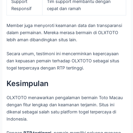
Support
Tim support membantu dengan
Responsif
cepat dan ramah
Member juga menyoroti keamanan data dan transparansi
dalam permainan. Mereka merasa bermain di OLXTOTO
lebih aman dibandingkan situs lain.
Secara umum, testimoni ini mencerminkan kepercayaan
dan kepuasan pemain terhadap OLXTOTO sebagai situs
togel terpercaya dengan RTP tertinggi.
Kesimpulan
OLXTOTO menawarkan pengalaman bermain Toto Macau
dengan fitur lengkap dan keamanan terjamin. Situs ini
dikenal sebagai salah satu platform togel terpercaya di
Indonesia.