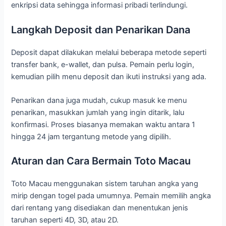
enkripsi data sehingga informasi pribadi terlindungi.
Langkah Deposit dan Penarikan Dana
Deposit dapat dilakukan melalui beberapa metode seperti
transfer bank, e-wallet, dan pulsa. Pemain perlu login,
kemudian pilih menu deposit dan ikuti instruksi yang ada.
Penarikan dana juga mudah, cukup masuk ke menu
penarikan, masukkan jumlah yang ingin ditarik, lalu
konfirmasi. Proses biasanya memakan waktu antara 1
hingga 24 jam tergantung metode yang dipilih.
Aturan dan Cara Bermain Toto Macau
Toto Macau menggunakan sistem taruhan angka yang
mirip dengan togel pada umumnya. Pemain memilih angka
dari rentang yang disediakan dan menentukan jenis
taruhan seperti 4D, 3D, atau 2D.