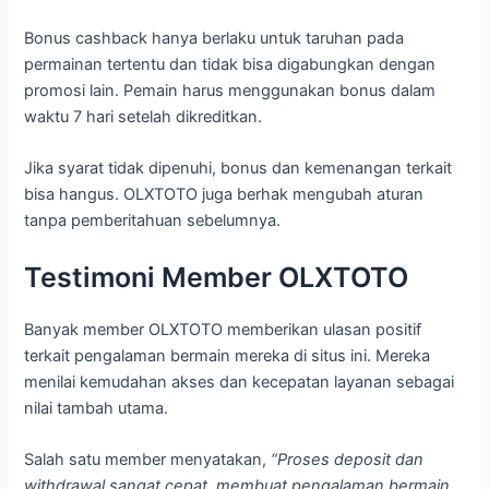
Bonus cashback hanya berlaku untuk taruhan pada
permainan tertentu dan tidak bisa digabungkan dengan
promosi lain. Pemain harus menggunakan bonus dalam
waktu 7 hari setelah dikreditkan.
Jika syarat tidak dipenuhi, bonus dan kemenangan terkait
bisa hangus. OLXTOTO juga berhak mengubah aturan
tanpa pemberitahuan sebelumnya.
Testimoni Member OLXTOTO
Banyak member OLXTOTO memberikan ulasan positif
terkait pengalaman bermain mereka di situs ini. Mereka
menilai kemudahan akses dan kecepatan layanan sebagai
nilai tambah utama.
Salah satu member menyatakan,
“Proses deposit dan
withdrawal sangat cepat, membuat pengalaman bermain